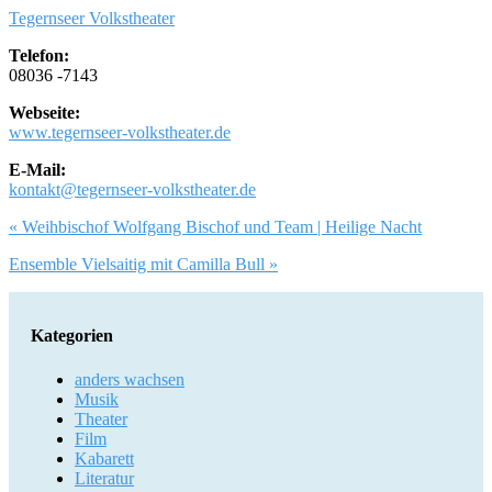
Tegernseer Volkstheater
Telefon:
08036 -7143
Webseite:
www.tegernseer-volkstheater.de
E-Mail:
kontakt@tegernseer-volkstheater.de
Artikel-
« Weihbischof Wolfgang Bischof und Team | Heilige Nacht
Navigation
Ensemble Vielsaitig mit Camilla Bull »
Kategorien
anders wachsen
Musik
Theater
Film
Kabarett
Literatur