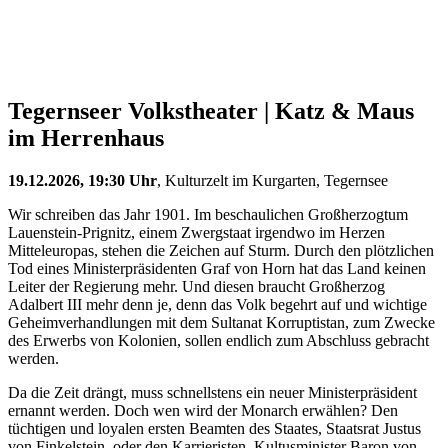
Tegernseer Volkstheater | Katz & Maus
im Herrenhaus
19.12.2026, 19:30 Uhr
, Kulturzelt im Kurgarten, Tegernsee
Wir schreiben das Jahr 1901. Im beschaulichen Großherzogtum
Lauenstein-Prignitz, einem Zwergstaat irgendwo im Herzen
Mitteleuropas, stehen die Zeichen auf Sturm. Durch den plötzlichen
Tod eines Ministerpräsidenten Graf von Horn hat das Land keinen
Leiter der Regierung mehr. Und diesen braucht Großherzog
Adalbert III mehr denn je, denn das Volk begehrt auf und wichtige
Geheimverhandlungen mit dem Sultanat Korruptistan, zum Zwecke
des Erwerbs von Kolonien, sollen endlich zum Abschluss gebracht
werden.
Da die Zeit drängt, muss schnellstens ein neuer Ministerpräsident
ernannt werden. Doch wen wird der Monarch erwählen? Den
tüchtigen und loyalen ersten Beamten des Staates, Staatsrat Justus
von Finkelstein, oder den Karrieristen, Kultusminister Baron von