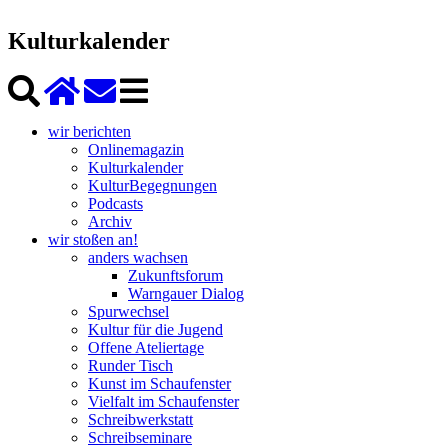
Kulturkalender
wir berichten
Onlinemagazin
Kulturkalender
KulturBegegnungen
Podcasts
Archiv
wir stoßen an!
anders wachsen
Zukunftsforum
Warngauer Dialog
Spurwechsel
Kultur für die Jugend
Offene Ateliertage
Runder Tisch
Kunst im Schaufenster
Vielfalt im Schaufenster
Schreibwerkstatt
Schreibseminare