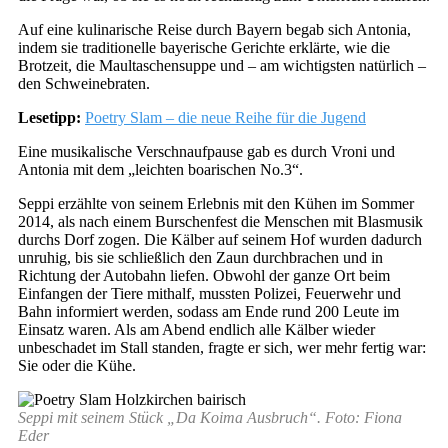
Auf eine kulinarische Reise durch Bayern begab sich Antonia,
indem sie traditionelle bayerische Gerichte erklärte, wie die
Brotzeit, die Maultaschensuppe und – am wichtigsten natürlich –
den Schweinebraten.
Lesetipp:
Poetry Slam – die neue Reihe für die Jugend
Eine musikalische Verschnaufpause gab es durch Vroni und
Antonia mit dem „leichten boarischen No.3“.
Seppi erzählte von seinem Erlebnis mit den Kühen im Sommer
2014, als nach einem Burschenfest die Menschen mit Blasmusik
durchs Dorf zogen. Die Kälber auf seinem Hof wurden dadurch
unruhig, bis sie schließlich den Zaun durchbrachen und in
Richtung der Autobahn liefen. Obwohl der ganze Ort beim
Einfangen der Tiere mithalf, mussten Polizei, Feuerwehr und
Bahn informiert werden, sodass am Ende rund 200 Leute im
Einsatz waren. Als am Abend endlich alle Kälber wieder
unbeschadet im Stall standen, fragte er sich, wer mehr fertig war:
Sie oder die Kühe.
Seppi mit seinem Stück „Da Koima Ausbruch“. Foto: Fiona
Eder