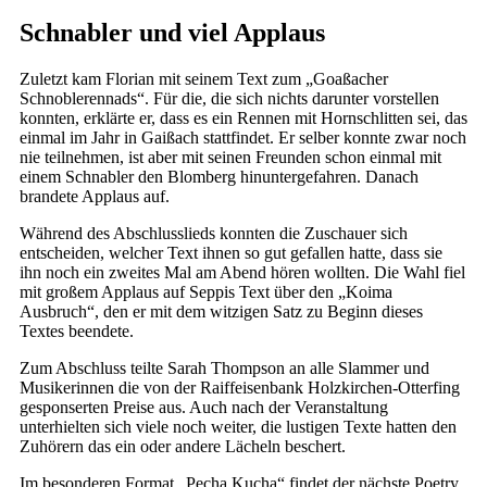
Schnabler und viel Applaus
Zuletzt kam Florian mit seinem Text zum „Goaßacher
Schnoblerennads“. Für die, die sich nichts darunter vorstellen
konnten, erklärte er, dass es ein Rennen mit Hornschlitten sei, das
einmal im Jahr in Gaißach stattfindet. Er selber konnte zwar noch
nie teilnehmen, ist aber mit seinen Freunden schon einmal mit
einem Schnabler den Blomberg hinuntergefahren. Danach
brandete Applaus auf.
Während des Abschlusslieds konnten die Zuschauer sich
entscheiden, welcher Text ihnen so gut gefallen hatte, dass sie
ihn noch ein zweites Mal am Abend hören wollten. Die Wahl fiel
mit großem Applaus auf Seppis Text über den „Koima
Ausbruch“, den er mit dem witzigen Satz zu Beginn dieses
Textes beendete.
Zum Abschluss teilte Sarah Thompson an alle Slammer und
Musikerinnen die von der Raiffeisenbank Holzkirchen-Otterfing
gesponserten Preise aus. Auch nach der Veranstaltung
unterhielten sich viele noch weiter, die lustigen Texte hatten den
Zuhörern das ein oder andere Lächeln beschert.
Im besonderen Format „Pecha Kucha“ findet der nächste Poetry