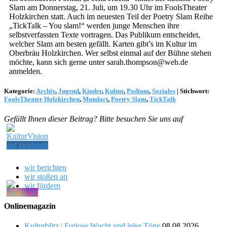
Slam am Donnerstag, 21. Juli, um 19.30 Uhr im FoolsTheater
Holzkirchen statt. Auch im neuesten Teil der Poetry Slam Reihe
„TickTalk – You slam!“ werden junge Menschen ihre
selbstverfassten Texte vortragen. Das Publikum entscheidet,
welcher Slam am besten gefällt. Karten gibt’s im Kultur im
Oberbräu Holzkirchen. Wer selbst einmal auf der Bühne stehen
möchte, kann sich gerne unter sarah.thompson@web.de
anmelden.
Kategorie:
Archiv
,
Jugend
,
Kinder
,
Kultur
,
Podium
,
Soziales
|
Stichwort:
FoolsTheater Holzkirchen
,
Mundart
,
Poetry Slam
,
TickTalk
Gefällt Ihnen dieser Beitrag? Bitte besuchen Sie uns auf
wir berichten
wir stoßen an
wir fördern
Onlinemagazin
Kulturblitz | Furiose Wucht und leise Töne
08.08.2026