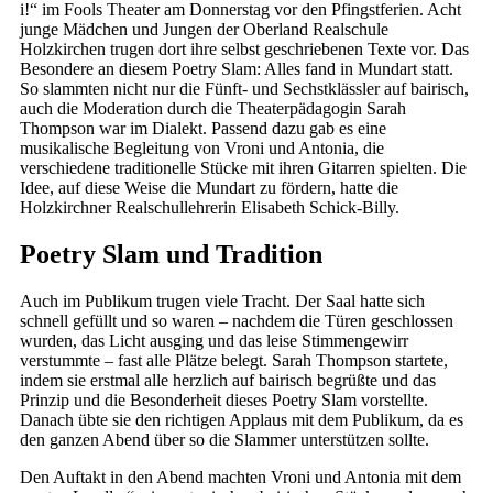
i!“ im Fools Theater am Donnerstag vor den Pfingstferien. Acht
junge Mädchen und Jungen der Oberland Realschule
Holzkirchen trugen dort ihre selbst geschriebenen Texte vor. Das
Besondere an diesem Poetry Slam: Alles fand in Mundart statt.
So slammten nicht nur die Fünft- und Sechstklässler auf bairisch,
auch die Moderation durch die Theaterpädagogin Sarah
Thompson war im Dialekt. Passend dazu gab es eine
musikalische Begleitung von Vroni und Antonia, die
verschiedene traditionelle Stücke mit ihren Gitarren spielten. Die
Idee, auf diese Weise die Mundart zu fördern, hatte die
Holzkirchner Realschullehrerin Elisabeth Schick-Billy.
Poetry Slam und Tradition
Auch im Publikum trugen viele Tracht. Der Saal hatte sich
schnell gefüllt und so waren – nachdem die Türen geschlossen
wurden, das Licht ausging und das leise Stimmengewirr
verstummte – fast alle Plätze belegt. Sarah Thompson startete,
indem sie erstmal alle herzlich auf bairisch begrüßte und das
Prinzip und die Besonderheit dieses Poetry Slam vorstellte.
Danach übte sie den richtigen Applaus mit dem Publikum, da es
den ganzen Abend über so die Slammer unterstützen sollte.
Den Auftakt in den Abend machten Vroni und Antonia mit dem