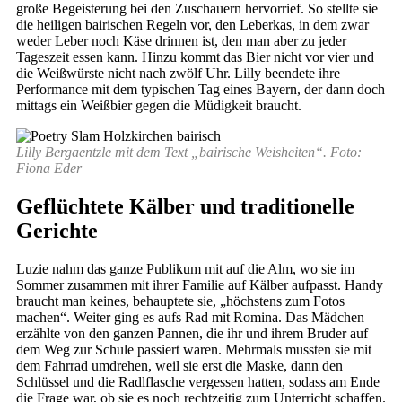
große Begeisterung bei den Zuschauern hervorrief. So stellte sie
die heiligen bairischen Regeln vor, den Leberkas, in dem zwar
weder Leber noch Käse drinnen ist, den man aber zu jeder
Tageszeit essen kann. Hinzu kommt das Bier nicht vor vier und
die Weißwürste nicht nach zwölf Uhr. Lilly beendete ihre
Performance mit dem typischen Tag eines Bayern, der dann doch
mittags ein Weißbier gegen die Müdigkeit braucht.
Lilly Bergaentzle mit dem Text „bairische Weisheiten“. Foto:
Fiona Eder
Geflüchtete Kälber und traditionelle
Gerichte
Luzie nahm das ganze Publikum mit auf die Alm, wo sie im
Sommer zusammen mit ihrer Familie auf Kälber aufpasst. Handy
braucht man keines, behauptete sie, „höchstens zum Fotos
machen“. Weiter ging es aufs Rad mit Romina. Das Mädchen
erzählte von den ganzen Pannen, die ihr und ihrem Bruder auf
dem Weg zur Schule passiert waren. Mehrmals mussten sie mit
dem Fahrrad umdrehen, weil sie erst die Maske, dann den
Schlüssel und die Radlflasche vergessen hatten, sodass am Ende
die Frage war, ob sie es noch rechtzeitig zum Unterricht schaffen.