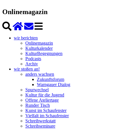
Onlinemagazin
wir berichten
Onlinemagazin
Kulturkalender
KulturBegegnungen
Podcasts
Archiv
wir stoßen an!
anders wachsen
Zukunftsforum
Warngauer Dialog
Spurwechsel
Kultur für die Jugend
Offene Ateliertage
Runder Tisch
Kunst im Schaufenster
Vielfalt im Schaufenster
Schreibwerkstatt
Schreibseminare