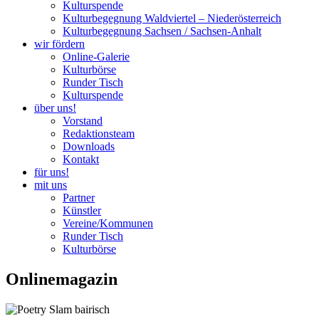
Kulturspende
Kulturbegegnung Waldviertel – Niederösterreich
Kulturbegegnung Sachsen / Sachsen-Anhalt
wir fördern
Online-Galerie
Kulturbörse
Runder Tisch
Kulturspende
über uns!
Vorstand
Redaktionsteam
Downloads
Kontakt
für uns!
mit uns
Partner
Künstler
Vereine/Kommunen
Runder Tisch
Kulturbörse
Onlinemagazin