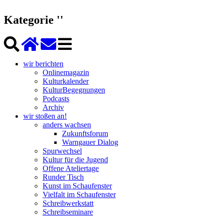
Kategorie ''
wir berichten
Onlinemagazin
Kulturkalender
KulturBegegnungen
Podcasts
Archiv
wir stoßen an!
anders wachsen
Zukunftsforum
Warngauer Dialog
Spurwechsel
Kultur für die Jugend
Offene Ateliertage
Runder Tisch
Kunst im Schaufenster
Vielfalt im Schaufenster
Schreibwerkstatt
Schreibseminare