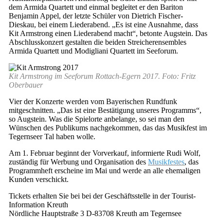
dem Armida Quartett und einmal begleitet er den Bariton
Benjamin Appel, der letzte Schüler von Dietrich Fischer-
Dieskau, bei einem Liederabend. „Es ist eine Ausnahme, dass
Kit Armstrong einen Liederabend macht“, betonte Augstein. Das
Abschlusskonzert gestalten die beiden Streicherensembles
Armida Quartett und Modigliani Quartett im Seeforum.
Kit Armstrong im Seeforum Rottach-Egern 2017. Foto: Fritz
Oberbauer
Vier der Konzerte werden vom Bayerischen Rundfunk
mitgeschnitten. „Das ist eine Bestätigung unseres Programms“,
so Augstein. Was die Spielorte anbelange, so sei man den
Wünschen des Publikums nachgekommen, das das Musikfest im
Tegernseer Tal haben wolle.
Am 1. Februar beginnt der Vorverkauf, informierte Rudi Wolf,
zuständig für Werbung und Organisation des
Musikfestes
, das
Programmheft erscheine im Mai und werde an alle ehemaligen
Kunden verschickt.
Tickets erhalten Sie bei bei der Geschäftsstelle in der Tourist-
Information Kreuth
Nördliche Hauptstraße 3 D-83708 Kreuth am Tegernsee