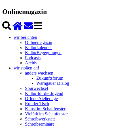
Onlinemagazin
wir berichten
Onlinemagazin
Kulturkalender
KulturBegegnungen
Podcasts
Archiv
wir stoßen an!
anders wachsen
Zukunftsforum
Warngauer Dialog
Spurwechsel
Kultur für die Jugend
Offene Ateliertage
Runder Tisch
Kunst im Schaufenster
Vielfalt im Schaufenster
Schreibwerkstatt
Schreibseminare