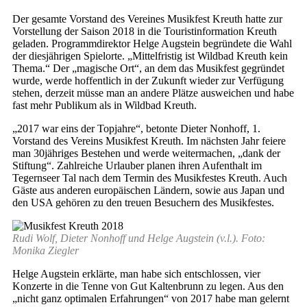
Der gesamte Vorstand des Vereines Musikfest Kreuth hatte zur
Vorstellung der Saison 2018 in die Touristinformation Kreuth
geladen. Programmdirektor Helge Augstein begründete die Wahl
der diesjährigen Spielorte. „Mittelfristig ist Wildbad Kreuth kein
Thema.“ Der „magische Ort“, an dem das Musikfest gegründet
wurde, werde hoffentlich in der Zukunft wieder zur Verfügung
stehen, derzeit müsse man an andere Plätze ausweichen und habe
fast mehr Publikum als in Wildbad Kreuth.
„2017 war eins der Topjahre“, betonte Dieter Nonhoff, 1.
Vorstand des Vereins Musikfest Kreuth. Im nächsten Jahr feiere
man 30jähriges Bestehen und werde weitermachen, „dank der
Stiftung“. Zahlreiche Urlauber planen ihren Aufenthalt im
Tegernseer Tal nach dem Termin des Musikfestes Kreuth. Auch
Gäste aus anderen europäischen Ländern, sowie aus Japan und
den USA gehören zu den treuen Besuchern des Musikfestes.
Rudi Wolf, Dieter Nonhoff und Helge Augstein (v.l.). Foto:
Monika Ziegler
Helge Augstein erklärte, man habe sich entschlossen, vier
Konzerte in die Tenne von Gut Kaltenbrunn zu legen. Aus den
„nicht ganz optimalen Erfahrungen“ von 2017 habe man gelernt