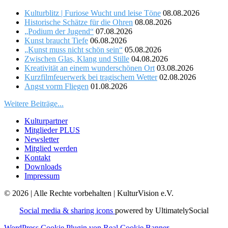
Kulturblitz | Furiose Wucht und leise Töne
08.08.2026
Historische Schätze für die Ohren
08.08.2026
„Podium der Jugend“
07.08.2026
Kunst braucht Tiefe
06.08.2026
„Kunst muss nicht schön sein“
05.08.2026
Zwischen Glas, Klang und Stille
04.08.2026
Kreativität an einem wunderschönen Ort
03.08.2026
Kurzfilmfeuerwerk bei tragischem Wetter
02.08.2026
Angst vorm Fliegen
01.08.2026
Weitere Beiträge...
Kulturpartner
Mitglieder PLUS
Newsletter
Mitglied werden
Kontakt
Downloads
Impressum
© 2026 | Alle Rechte vorbehalten | KulturVision e.V.
Social media & sharing icons
powered by UltimatelySocial
WordPress Cookie Plugin von Real Cookie Banner