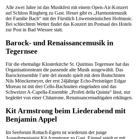
Alle zwei Jahre ist das Musikfest mit einem Open-Air-Konzert
auf Schloss Ringberg zu Gast. Heuer gibt es „Harmoniemusik
der Familie Bach“ mit der Fürstlich Löwensteinischen Hofmusic.
Bei schlechtem Wetter findet das Konzert im Postsaal des Hotels
zur Post in Bad Wiessee statt.
Barock- und Renaissancemusik in
Tegernsee
Für die ehemalige Klosterkirche St. Quirinus Tegernsee hat das
Organisationsteam die passende alte Musik ausgewählt. Das
Barockensemble l’arte del mondo spielt mit dem Bratschisten
Nils Mönckemeyer, der erst 24jährige Echo-Preisträger Edgar
Moreau ist mit drei Cello-Bachsuiten eingeladen und das
Schweizer A-Capella-Ensemble „Profeti della Quinta“ lässt, nur
begleitet von einer Chitarrone, Renaissancemadrigalen erklingen.
Kit Armstrong beim Liederabend mit
Benjamin Appel
Im Seeforum Rottach-Egern ist wiederum der junge
Ausnahmepianist Kit Armstrong zu Gast. Einmal spielt er mit