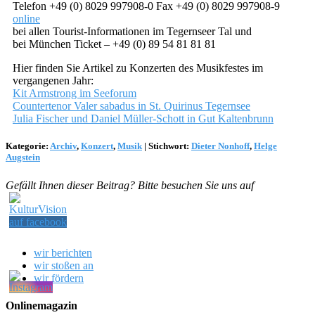
Telefon +49 (0) 8029 997908-0 Fax +49 (0) 8029 997908-9
online
bei allen Tourist-Informationen im Tegernseer Tal und
bei München Ticket – +49 (0) 89 54 81 81 81
Hier finden Sie Artikel zu Konzerten des Musikfestes im
vergangenen Jahr:
Kit Armstrong im Seeforum
Countertenor Valer sabadus in St. Quirinus Tegernsee
Julia Fischer und Daniel Müller-Schott in Gut Kaltenbrunn
Kategorie:
Archiv
,
Konzert
,
Musik
|
Stichwort:
Dieter Nonhoff
,
Helge
Augstein
Gefällt Ihnen dieser Beitrag? Bitte besuchen Sie uns auf
wir berichten
wir stoßen an
wir fördern
Onlinemagazin