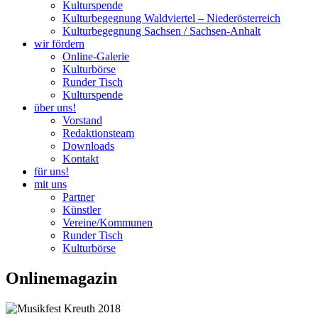
Kulturspende
Kulturbegegnung Waldviertel – Niederösterreich
Kulturbegegnung Sachsen / Sachsen-Anhalt
wir fördern
Online-Galerie
Kulturbörse
Runder Tisch
Kulturspende
über uns!
Vorstand
Redaktionsteam
Downloads
Kontakt
für uns!
mit uns
Partner
Künstler
Vereine/Kommunen
Runder Tisch
Kulturbörse
Onlinemagazin