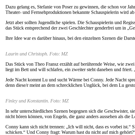
Dazu gelang es, Stefanie von Poser zu gewinnen, die schon vor Jahr
Theater- und Fernsehproduktionen bekannte Schauspielerin wird ab 
Jetzt aber sollten Jugendliche spielen. Die Schauspielerin und R
das Stück entsprechend der zwei Geschlechter genderfrei um in „Ge
Ihre Idee war es darüber hinaus, bei den einzelnen Szenen die Dars
Laurin und Christoph. Foto: MZ
Das Stück von Theo Fransz erzählt auf berührende Weise, wie zwei
liegt im Bett und will schlafen, ein zweiter steht daneben und frier
Jede Nacht kommt Lu und sucht Wärme bei Conny. Jede Nacht spreche
denn diese/r meint an dem schrecklichen Unglück, bei dem Lu gesto
Finley und Konstantin. Foto: MZ
In sehr unterschiedlichen Szenen begegnen sich die Geschwister, si
nicht hören können, von Engeln, die ganz anders aussehen als die 
Conny kann sich nicht trennen: „Ich will nicht, dass es vorbei ist.“ 
schicken.“ Und Conny fragt: Warum hast du nicht auf mich gehört?