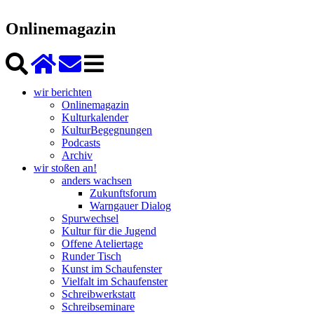
Onlinemagazin
wir berichten
Onlinemagazin
Kulturkalender
KulturBegegnungen
Podcasts
Archiv
wir stoßen an!
anders wachsen
Zukunftsforum
Warngauer Dialog
Spurwechsel
Kultur für die Jugend
Offene Ateliertage
Runder Tisch
Kunst im Schaufenster
Vielfalt im Schaufenster
Schreibwerkstatt
Schreibseminare