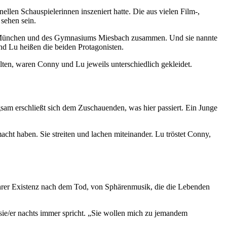
llen Schauspielerinnen inszeniert hatte. Die aus vielen Film-,
sehen sein.
s in München und des Gymnasiums Miesbach zusammen. Und sie nannte
d Lu heißen die beiden Protagonisten.
lten, waren Conny und Lu jeweils unterschiedlich gekleidet.
am erschließt sich dem Zuschauenden, was hier passiert. Ein Junge
ht haben. Sie streiten und lachen miteinander. Lu tröstet Conny,
n ihrer Existenz nach dem Tod, von Sphärenmusik, die die Lebenden
il sie/er nachts immer spricht. „Sie wollen mich zu jemandem