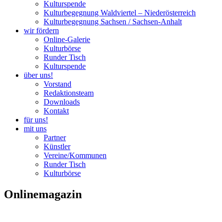
Kulturspende
Kulturbegegnung Waldviertel – Niederösterreich
Kulturbegegnung Sachsen / Sachsen-Anhalt
wir fördern
Online-Galerie
Kulturbörse
Runder Tisch
Kulturspende
über uns!
Vorstand
Redaktionsteam
Downloads
Kontakt
für uns!
mit uns
Partner
Künstler
Vereine/Kommunen
Runder Tisch
Kulturbörse
Onlinemagazin