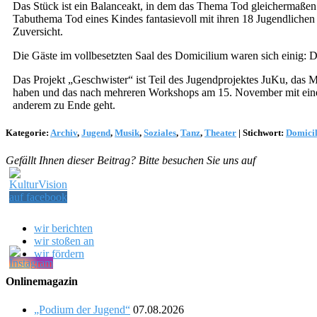
Das Stück ist ein Balanceakt, in dem das Thema Tod gleichermaßen 
Tabuthema Tod eines Kindes fantasievoll mit ihren 18 Jugendlichen
Zuversicht.
Die Gäste im vollbesetzten Saal des Domicilium waren sich einig:
Das Projekt „Geschwister“ ist Teil des Jugendprojektes JuKu, das 
haben und das nach mehreren Workshops am 15. November mit eine
anderem zu Ende geht.
Kategorie:
Archiv
,
Jugend
,
Musik
,
Soziales
,
Tanz
,
Theater
|
Stichwort:
Domici
Gefällt Ihnen dieser Beitrag? Bitte besuchen Sie uns auf
wir berichten
wir stoßen an
wir fördern
Onlinemagazin
„Podium der Jugend“
07.08.2026