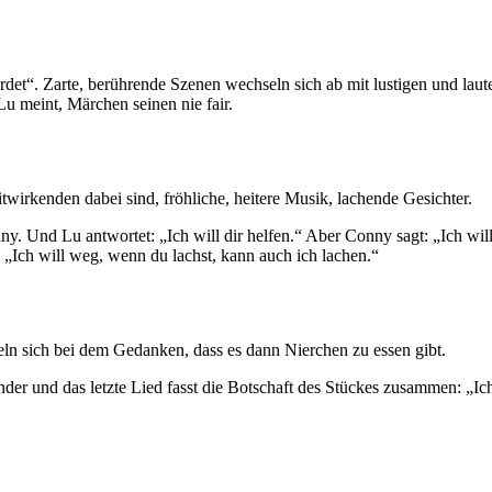
mordet“. Zarte, berührende Szenen wechseln sich ab mit lustigen und la
Lu meint, Märchen seinen nie fair.
wirkenden dabei sind, fröhliche, heitere Musik, lachende Gesichter.
Conny. Und Lu antwortet: „Ich will dir helfen.“ Aber Conny sagt: „Ich 
t. „Ich will weg, wenn du lachst, kann auch ich lachen.“
ln sich bei dem Gedanken, dass es dann Nierchen zu essen gibt.
r und das letzte Lied fasst die Botschaft des Stückes zusammen: „Ich wi