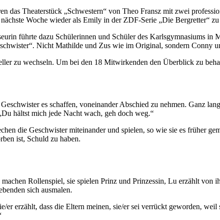
en das Theaterstück „Schwestern“ von Theo Fransz mit zwei professione
nächste Woche wieder als Emily in der ZDF-Serie „Die Bergretter“ zu 
egisseurin führte dazu Schülerinnen und Schüler des Karlsgymnasium
schwister“. Nicht Mathilde und Zus wie im Original, sondern Conny un
teller zu wechseln. Um bei den 18 Mitwirkenden den Überblick zu beha
 Geschwister es schaffen, voneinander Abschied zu nehmen. Ganz langs
t. „Du hältst mich jede Nacht wach, geh doch weg.“
n die Geschwister miteinander und spielen, so wie sie es früher gemac
rben ist, Schuld zu haben.
e machen Rollenspiel, sie spielen Prinz und Prinzessin, Lu erzählt vo
Lebenden sich ausmalen.
Sie/er erzählt, dass die Eltern meinen, sie/er sei verrückt geworden, we
“