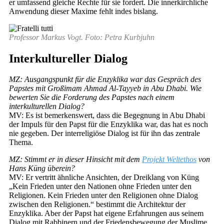
er umfassend gleiche Rechte für sie fordert. Die innerkirchliche
Anwendung dieser Maxime fehlt indes bislang.
Professor Markus Vogt. Foto: Petra Kurbjuhn
Interkultureller Dialog
MZ: Ausgangspunkt für die Enzyklika war das Gespräch des
Papstes mit Großimam Ahmad Al-Tayyeb in Abu Dhabi. Wie
bewerten Sie die Forderung des Papstes nach einem
interkulturellen Dialog?
MV: Es ist bemerkenswert, dass die Begegnung in Abu Dhabi
der Impuls für den Papst für die Enzyklika war, das hat es noch
nie gegeben. Der interreligiöse Dialog ist für ihn das zentrale
Thema.
MZ: Stimmt er in dieser Hinsicht mit dem
Projekt Weltethos
von
Hans Küng überein?
MV: Er vertritt ähnliche Ansichten, der Dreiklang von Küng
„Kein Frieden unter den Nationen ohne Frieden unter den
Religionen. Kein Frieden unter den Religionen ohne Dialog
zwischen den Religionen.“ bestimmt die Architektur der
Enzyklika. Aber der Papst hat eigene Erfahrungen aus seinem
Dialog mit Rabbinern und der Friedensbewegung der Muslime.