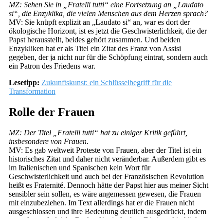
MZ: Sehen Sie in „Fratelli tutti“ eine Fortsetzung an „Laudato
si“, die Enzyklika, die vielen Menschen aus dem Herzen sprach?
MV: Sie knüpft explizit an „Laudato si“ an, war es dort der
ökologische Horizont, ist es jetzt die Geschwisterlichkeit, die der
Papst herausstellt, beides gehört zusammen. Und beiden
Enzykliken hat er als Titel ein Zitat des Franz von Assisi
gegeben, der ja nicht nur für die Schöpfung eintrat, sondern auch
ein Patron des Friedens war.
Lesetipp:
Zukunftskunst: ein Schlüsselbegriff für die
Transformation
Rolle der Frauen
MZ: Der Titel „Fratelli tutti“ hat zu einiger Kritik geführt,
insbesondere von Frauen.
MV: Es gab weltweit Proteste von Frauen, aber der Titel ist ein
historisches Zitat und daher nicht veränderbar. Außerdem gibt es
im Italienischen und Spanischen kein Wort für
Geschwisterlichkeit und auch bei der Französischen Revolution
heißt es Fraternité. Dennoch hätte der Papst hier aus meiner Sicht
sensibler sein sollen, es wäre angemessen gewesen, die Frauen
mit einzubeziehen. Im Text allerdings hat er die Frauen nicht
ausgeschlossen und ihre Bedeutung deutlich ausgedrückt, indem