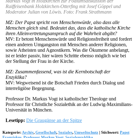
Markus Vogt in Holzkirchen zur Podiumsdiskussion der
Raiffeisenbank Holzkirchen-Otterfing mit Josef Göppel und
Moderator Julian von Löwis. Foto: Frank Strathmann
MZ: Der Papst spricht von Menschenwürde, also dass alle
Menschen gleich sind. Bedeutet das, dass die katholische Kirche
ihren Alleinvertretungsanspruch auf die Wahrheit abgibt?
MV: Er betont Menschenwürde und Religionsfreiheit und fordert
einen anderen Umgangston mit Menschen anderer Religionen,
sowie Atheisten und Agnostikern. Was die Ökumene anbelangt,
ist er leider passiv, hier wären Schritte ebenso möglich wie bei
der Stellung der Frau in der Kirche.
MZ: Zusammenfassend, was ist die Kernbotschaft der
Enzyklika?
MV: Wegweisend ist die Botschaft Frieden durch Dialog und
interreligiöse Begegnung.
Professor Dr. Markus Vogt ist katholischer Theologe und
Professor für Christliche Sozialethik an der Ludwig-Maximilians-
Universität in München.
Lesetipp:
Die Graugänse an der Spitze
Kategorie:
Archiv
,
Gesellschaft
,
Soziales
,
Umweltschutz
|
Stichwort:
Papst
Franziskus
,
Professor Markus Vogt
,
Sozialenzyklika