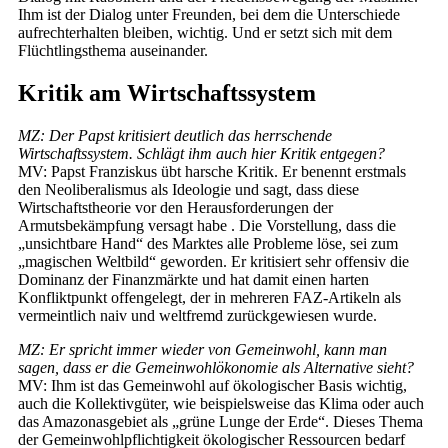
Ihm ist der Dialog unter Freunden, bei dem die Unterschiede
aufrechterhalten bleiben, wichtig. Und er setzt sich mit dem
Flüchtlingsthema auseinander.
Kritik am Wirtschaftssystem
MZ: Der Papst kritisiert deutlich das herrschende
Wirtschaftssystem. Schlägt ihm auch hier Kritik entgegen?
MV: Papst Franziskus übt harsche Kritik. Er benennt erstmals
den Neoliberalismus als Ideologie und sagt, dass diese
Wirtschaftstheorie vor den Herausforderungen der
Armutsbekämpfung versagt habe . Die Vorstellung, dass die
„unsichtbare Hand“ des Marktes alle Probleme löse, sei zum
„magischen Weltbild“ geworden. Er kritisiert sehr offensiv die
Dominanz der Finanzmärkte und hat damit einen harten
Konfliktpunkt offengelegt, der in mehreren FAZ-Artikeln als
vermeintlich naiv und weltfremd zurückgewiesen wurde.
MZ: Er spricht immer wieder von Gemeinwohl, kann man
sagen, dass er die Gemeinwohlökonomie als Alternative sieht?
MV: Ihm ist das Gemeinwohl auf ökologischer Basis wichtig,
auch die Kollektivgüter, wie beispielsweise das Klima oder auch
das Amazonasgebiet als „grüne Lunge der Erde“. Dieses Thema
der Gemeinwohlpflichtigkeit ökologischer Ressourcen bedarf