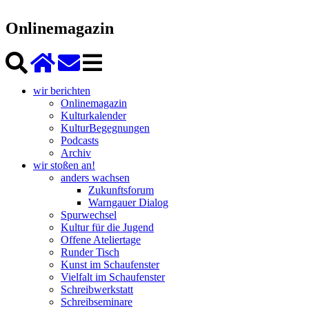
Onlinemagazin
wir berichten
Onlinemagazin
Kulturkalender
KulturBegegnungen
Podcasts
Archiv
wir stoßen an!
anders wachsen
Zukunftsforum
Warngauer Dialog
Spurwechsel
Kultur für die Jugend
Offene Ateliertage
Runder Tisch
Kunst im Schaufenster
Vielfalt im Schaufenster
Schreibwerkstatt
Schreibseminare