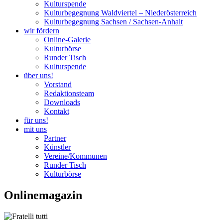
Kulturspende
Kulturbegegnung Waldviertel – Niederösterreich
Kulturbegegnung Sachsen / Sachsen-Anhalt
wir fördern
Online-Galerie
Kulturbörse
Runder Tisch
Kulturspende
über uns!
Vorstand
Redaktionsteam
Downloads
Kontakt
für uns!
mit uns
Partner
Künstler
Vereine/Kommunen
Runder Tisch
Kulturbörse
Onlinemagazin