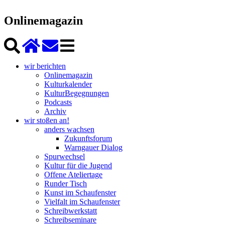
Onlinemagazin
wir berichten
Onlinemagazin
Kulturkalender
KulturBegegnungen
Podcasts
Archiv
wir stoßen an!
anders wachsen
Zukunftsforum
Warngauer Dialog
Spurwechsel
Kultur für die Jugend
Offene Ateliertage
Runder Tisch
Kunst im Schaufenster
Vielfalt im Schaufenster
Schreibwerkstatt
Schreibseminare