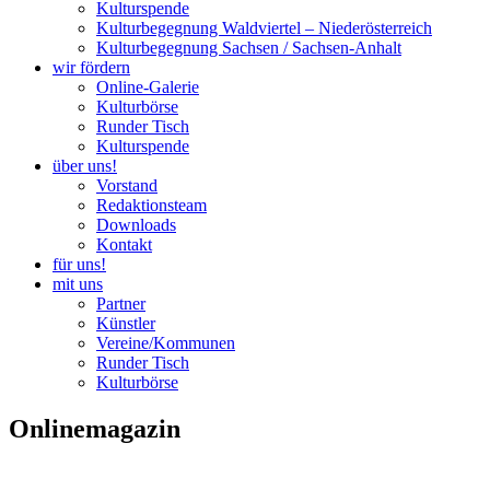
Kulturspende
Kulturbegegnung Waldviertel – Niederösterreich
Kulturbegegnung Sachsen / Sachsen-Anhalt
wir fördern
Online-Galerie
Kulturbörse
Runder Tisch
Kulturspende
über uns!
Vorstand
Redaktionsteam
Downloads
Kontakt
für uns!
mit uns
Partner
Künstler
Vereine/Kommunen
Runder Tisch
Kulturbörse
Onlinemagazin