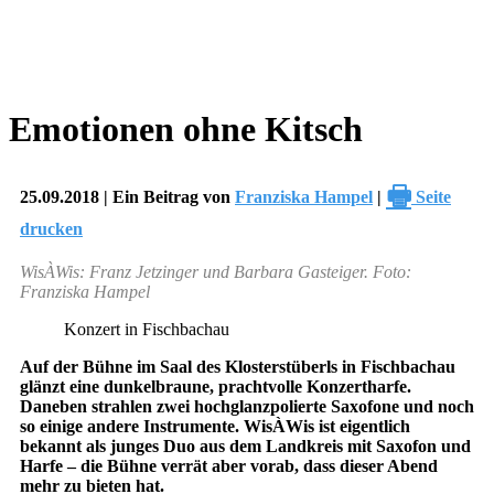
Emotionen ohne Kitsch
🖶
25.09.2018 | Ein Beitrag von
Franziska Hampel
|
Seite
drucken
WisÀWis: Franz Jetzinger und Barbara Gasteiger. Foto:
Franziska Hampel
Konzert in Fischbachau
Auf der Bühne im Saal des Klosterstüberls in Fischbachau
glänzt eine dunkelbraune, prachtvolle Konzertharfe.
Daneben strahlen zwei hochglanzpolierte Saxofone und noch
so einige andere Instrumente. WisÀWis ist eigentlich
bekannt als junges Duo aus dem Landkreis mit Saxofon und
Harfe – die Bühne verrät aber vorab, dass dieser Abend
mehr zu bieten hat.