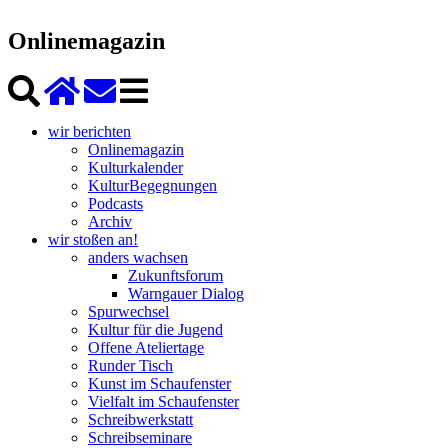
Onlinemagazin
wir berichten
Onlinemagazin
Kulturkalender
KulturBegegnungen
Podcasts
Archiv
wir stoßen an!
anders wachsen
Zukunftsforum
Warngauer Dialog
Spurwechsel
Kultur für die Jugend
Offene Ateliertage
Runder Tisch
Kunst im Schaufenster
Vielfalt im Schaufenster
Schreibwerkstatt
Schreibseminare