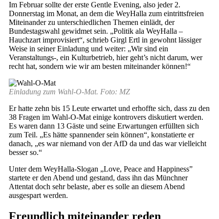
Im Februar sollte der erste Gentle Evening, also jeder 2.
Donnerstag im Monat, an dem die WeyHalla zum eintrittsfreien
Miteinander zu unterschiedlichen Themen einlädt, der
Bundestagswahl gewidmet sein. „Politik ala WeyHalla –
Hauchzart improvisiert“, schrieb Girgl Ertl in gewohnt lässiger
Weise in seiner Einladung und weiter: „Wir sind ein
Veranstaltungs-, ein Kulturbetrieb, hier geht’s nicht darum, wer
recht hat, sondern wie wir am besten miteinander können!“
Einladung zum Wahl-O-Mat. Foto: MZ
Er hatte zehn bis 15 Leute erwartet und erhoffte sich, dass zu den
38 Fragen im Wahl-O-Mat einige kontrovers diskutiert werden.
Es waren dann 13 Gäste und seine Erwartungen erfüllten sich
zum Teil. „Es hätte spannender sein können“, konstatierte er
danach, „es war niemand von der AfD da und das war vielleicht
besser so.“
Unter dem WeyHalla-Slogan „Love, Peace and Happiness”
startete er den Abend und gestand, dass ihn das Münchner
Attentat doch sehr belaste, aber es solle an diesem Abend
ausgespart werden.
Freundlich miteinander reden