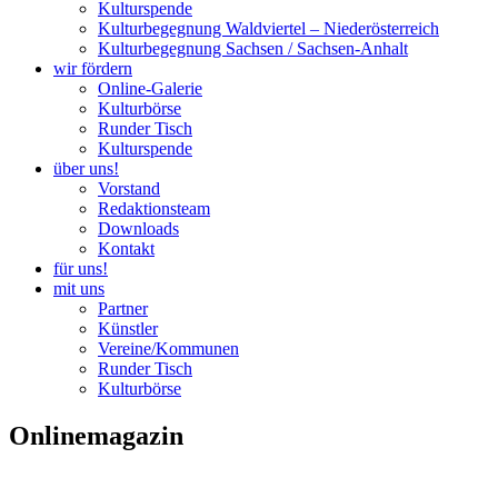
Kulturspende
Kulturbegegnung Waldviertel – Niederösterreich
Kulturbegegnung Sachsen / Sachsen-Anhalt
wir fördern
Online-Galerie
Kulturbörse
Runder Tisch
Kulturspende
über uns!
Vorstand
Redaktionsteam
Downloads
Kontakt
für uns!
mit uns
Partner
Künstler
Vereine/Kommunen
Runder Tisch
Kulturbörse
Onlinemagazin