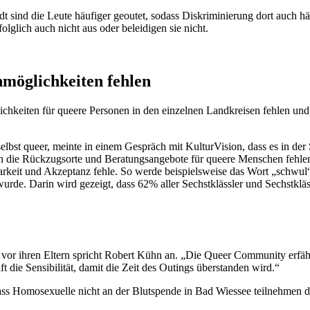
adt sind die Leute häufiger geoutet, sodass Diskriminierung dort auch
olglich auch nicht aus oder beleidigen sie nicht.
möglichkeiten fehlen
ichkeiten für queere Personen in den einzelnen Landkreisen fehlen un
st queer, meinte in einem Gespräch mit KulturVision, dass es in der S
die Rückzugsorte und Beratungsangebote für queere Menschen fehlen. E
rkeit und Akzeptanz fehle. So werde beispielsweise das Wort „schwul“
 wurde. Darin wird gezeigt, dass 62% aller Sechstklässler und Sechstkl
or ihren Eltern spricht Robert Kühn an. „Die Queer Community erfähr
 die Sensibilität, damit die Zeit des Outings überstanden wird.“
 dass Homosexuelle nicht an der Blutspende in Bad Wiessee teilnehmen d