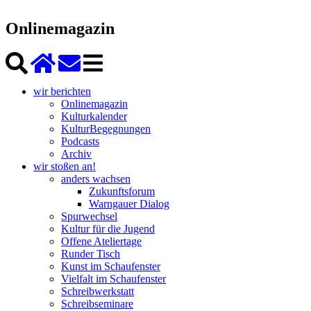
Onlinemagazin
wir berichten
Onlinemagazin
Kulturkalender
KulturBegegnungen
Podcasts
Archiv
wir stoßen an!
anders wachsen
Zukunftsforum
Warngauer Dialog
Spurwechsel
Kultur für die Jugend
Offene Ateliertage
Runder Tisch
Kunst im Schaufenster
Vielfalt im Schaufenster
Schreibwerkstatt
Schreibseminare