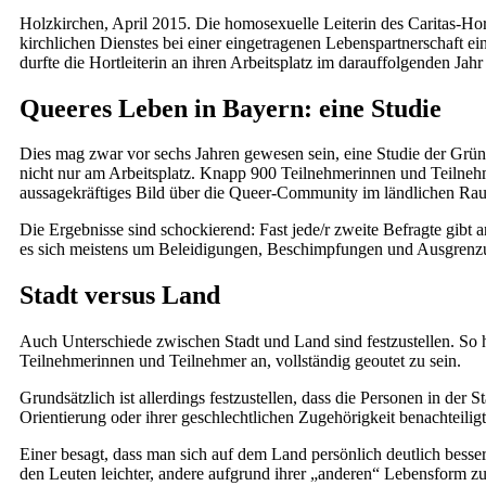
Holzkirchen, April 2015. Die homosexuelle Leiterin des Caritas-Horte
kirchlichen Dienstes bei einer eingetragenen Lebenspartnerschaft ei
durfte die Hortleiterin an ihren Arbeitsplatz im darauffolgenden Jah
Queeres Leben in Bayern: eine Studie
Dies mag zwar vor sechs Jahren gewesen sein, eine Studie der Grüne
nicht nur am Arbeitsplatz. Knapp 900 Teilnehmerinnen und Teilnehm
aussagekräftiges Bild über die Queer-Community im ländlichen Rau
Die Ergebnisse sind schockierend: Fast jede/r zweite Befragte gibt 
es sich meistens um Beleidigungen, Beschimpfungen und Ausgrenzun
Stadt versus Land
Auch Unterschiede zwischen Stadt und Land sind festzustellen. So h
Teilnehmerinnen und Teilnehmer an, vollständig geoutet zu sein.
Grundsätzlich ist allerdings festzustellen, dass die Personen in 
Orientierung oder ihrer geschlechtlichen Zugehörigkeit benachteilig
Einer besagt, dass man sich auf dem Land persönlich deutlich besser
den Leuten leichter, andere aufgrund ihrer „anderen“ Lebensform zu 