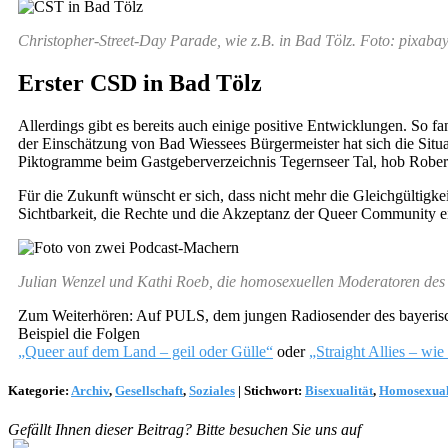
Christopher-Street-Day Parade, wie z.B. in Bad Tölz. Foto: pixaba
Erster CSD in Bad Tölz
Allerdings gibt es bereits auch einige positive Entwicklungen. So f
der Einschätzung von Bad Wiessees Bürgermeister hat sich die Sit
Piktogramme beim Gastgeberverzeichnis Tegernseer Tal, hob Robert
Für die Zukunft wünscht er sich, dass nicht mehr die Gleichgültigke
Sichtbarkeit, die Rechte und die Akzeptanz der Queer Community e
Julian Wenzel und Kathi Roeb, die homosexuellen Moderatoren des
Zum Weiterhören: Auf PULS, dem jungen Radiosender des bayerisc
Beispiel die Folgen
„Queer auf dem Land – geil oder Gülle“
oder
„Straight Allies – wi
Kategorie:
Archiv
,
Gesellschaft
,
Soziales
|
Stichwort:
Bisexualität
,
Homosexual
Gefällt Ihnen dieser Beitrag? Bitte besuchen Sie uns auf