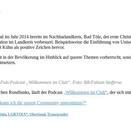
y
and im Jahr 2014 bereits im Nachbarlandkreis, Bad Tölz, der erste Chri
uation im Landkreis verbessert. Beispielsweise die Einführung von Un
 Kühn als positive Zeichen hervor.
it in der Bevölkerung im Hinblick auf queere Themen vorherrscht, sond
insetzen.
 Puls-Podcast „Willkommen im Club“. Foto: BR/Fabian Stofferso
hen Rundfunks, läuft der Podcast
„Willkommen im Club“
, der sich 
e kann ich die queere Community unterstützen?“
ität
,
LGBTQIA*
,
Oberland
,
Transgender