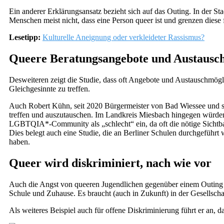
Ein anderer Erklärungsansatz bezieht sich auf das Outing. In der St
Menschen meist nicht, dass eine Person queer ist und grenzen diese f
Lesetipp:
Kulturelle Aneignung oder verkleideter Rassismus?
Queere Beratungsangebote und Austausch
Desweiteren zeigt die Studie, dass oft Angebote und Austauschmögl
Gleichgesinnte zu treffen.
Auch Robert Kühn, seit 2020 Bürgermeister von Bad Wiessee und selb
treffen und auszutauschen. Im Landkreis Miesbach hingegen würden 
LGBTQIA*-Community als „schlecht“ ein, da oft die nötige Sichtba
Dies belegt auch eine Studie, die an Berliner Schulen durchgeführt
haben.
Queer wird diskriminiert, nach wie vor
Auch die Angst von queeren Jugendlichen gegenüber einem Outing v
Schule und Zuhause. Es braucht (auch in Zukunft) in der Gesellschaft
Als weiteres Beispiel auch für offene Diskriminierung führt er an,