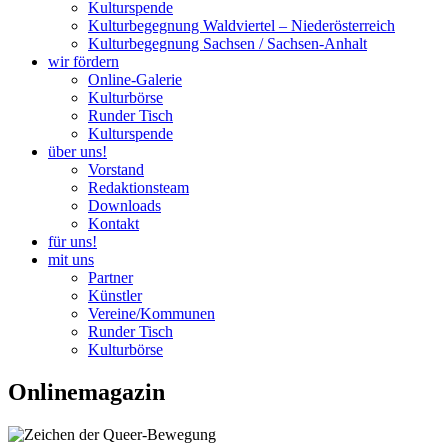
Kulturspende
Kulturbegegnung Waldviertel – Niederösterreich
Kulturbegegnung Sachsen / Sachsen-Anhalt
wir fördern
Online-Galerie
Kulturbörse
Runder Tisch
Kulturspende
über uns!
Vorstand
Redaktionsteam
Downloads
Kontakt
für uns!
mit uns
Partner
Künstler
Vereine/Kommunen
Runder Tisch
Kulturbörse
Onlinemagazin