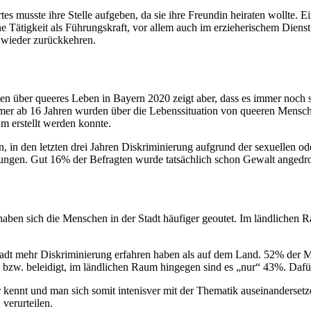
s musste ihre Stelle aufgeben, da sie ihre Freundin heiraten wollte. Ei
ne Tätigkeit als Führungskraft, vor allem auch im erzieherischem Dienst
r wieder zurückkehren.
n über queeres Leben in Bayern 2020 zeigt aber, dass es immer noch se
er ab 16 Jahren wurden über die Lebenssituation von queeren Menschen 
m erstellt werden konnte.
an, in den letzten drei Jahren Diskriminierung aufgrund der sexuellen o
gen. Gut 16% der Befragten wurde tatsächlich schon Gewalt angedroht 
aben sich die Menschen in der Stadt häufiger geoutet. Im ländlichen R
der Stadt mehr Diskriminierung erfahren haben als auf dem Land. 52% d
t bzw. beleidigt, im ländlichen Raum hingegen sind es „nur“ 43%. Dafü
 kennt und man sich somit intenisver mit der Thematik auseinandersetze
verurteilen.