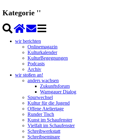
Kategorie ''
wir berichten
Onlinemagazin
Kulturkalender
KulturBegegnungen
Podcasts
Archiv
wir stoßen an!
anders wachsen
Zukunftsforum
Warngauer Dialog
Spurwechsel
Kultur für die Jugend
Offene Ateliertage
Runder Tisch
Kunst im Schaufenster
Vielfalt im Schaufenster
Schreibwerkstatt
Schreibseminare