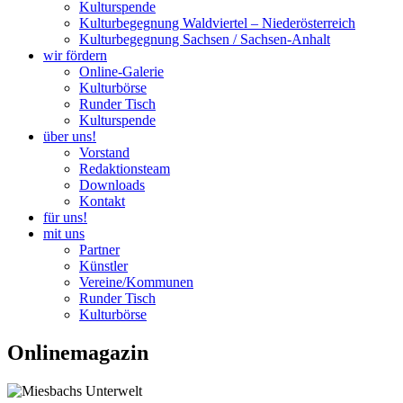
Kulturspende
Kulturbegegnung Waldviertel – Niederösterreich
Kulturbegegnung Sachsen / Sachsen-Anhalt
wir fördern
Online-Galerie
Kulturbörse
Runder Tisch
Kulturspende
über uns!
Vorstand
Redaktionsteam
Downloads
Kontakt
für uns!
mit uns
Partner
Künstler
Vereine/Kommunen
Runder Tisch
Kulturbörse
Onlinemagazin