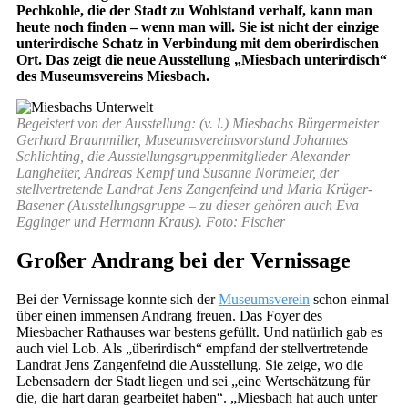
Pechkohle, die der Stadt zu Wohlstand verhalf, kann man
heute noch finden – wenn man will. Sie ist nicht der einzige
unterirdische Schatz in Verbindung mit dem oberirdischen
Ort. Das zeigt die neue Ausstellung „Miesbach unterirdisch“
des Museumsvereins Miesbach.
Begeistert von der Ausstellung: (v. l.) Miesbachs Bürgermeister
Gerhard Braunmiller, Museumsvereinsvorstand Johannes
Schlichting, die Ausstellungsgruppenmitglieder Alexander
Langheiter, Andreas Kempf und Susanne Nortmeier, der
stellvertretende Landrat Jens Zangenfeind und Maria Krüger-
Basener (Ausstellungsgruppe – zu dieser gehören auch Eva
Egginger und Hermann Kraus). Foto: Fischer
Großer Andrang bei der Vernissage
Bei der Vernissage konnte sich der
Museumsverein
schon einmal
über einen immensen Andrang freuen. Das Foyer des
Miesbacher Rathauses war bestens gefüllt. Und natürlich gab es
auch viel Lob. Als „überirdisch“ empfand der stellvertretende
Landrat Jens Zangenfeind die Ausstellung. Sie zeige, wo die
Lebensadern der Stadt liegen und sei „eine Wertschätzung für
die, die hart daran gearbeitet haben“. „Miesbach hat auch unter