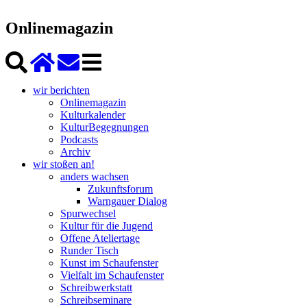
Onlinemagazin
wir berichten
Onlinemagazin
Kulturkalender
KulturBegegnungen
Podcasts
Archiv
wir stoßen an!
anders wachsen
Zukunftsforum
Warngauer Dialog
Spurwechsel
Kultur für die Jugend
Offene Ateliertage
Runder Tisch
Kunst im Schaufenster
Vielfalt im Schaufenster
Schreibwerkstatt
Schreibseminare