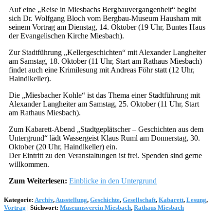
Auf eine „Reise in Miesbachs Bergbauvergangenheit“ begibt
sich Dr. Wolfgang Bloch vom Bergbau-Museum Hausham mit
seinem Vortrag am Dienstag, 14. Oktober (19 Uhr, Buntes Haus
der Evangelischen Kirche Miesbach).
Zur Stadtführung „Kellergeschichten“ mit Alexander Langheiter
am Samstag, 18. Oktober (11 Uhr, Start am Rathaus Miesbach)
findet auch eine Krimilesung mit Andreas Föhr statt (12 Uhr,
Haindlkeller).
Die „Miesbacher Kohle“ ist das Thema einer Stadtführung mit
Alexander Langheiter am Samstag, 25. Oktober (11 Uhr, Start
am Rathaus Miesbach).
Zum Kabarett-Abend „Stadtgeplätscher – Geschichten aus dem
Untergrund“ lädt Wassergeist Klaus Ruml am Donnerstag, 30.
Oktober (20 Uhr, Haindlkeller) ein.
Der Eintritt zu den Veranstaltungen ist frei. Spenden sind gerne
willkommen.
Zum Weiterlesen:
Einblicke in den Untergrund
Kategorie:
Archiv
,
Ausstellung
,
Geschichte
,
Gesellschaft
,
Kabarett
,
Lesung
,
Vortrag
|
Stichwort:
Museumsverein Miesbach
,
Rathaus Miesbach