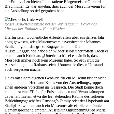
der Erde viel zu bieten,“ konstatierte Bürgermeister Gerhard
Braunmiller. Er war angetan, dass auch der Museumsverein für
die Ausstellung so tief gegraben habe.
Reges Besucherinteresse bei der Vernissage im Foyer des
Miesbacher Rathauses. Foto: Fischer
Hierfür seien wöchentliche Arbeitstreffen über ein ganzes Jahr
nötig gewesen, wies Museumsvereinsvorsitzender Johannes
Schlichting auf das große Engagement hin. Die
Ausstellungsgruppe habe sich wieder selbst übertroffen. Doch er
brachte auch Kritik an. „Unterirdisch“ sei es nämlich, dass
Miesbach immer noch kein Museum habe. So großartig die
Ausstellungen im Rathaus seien, könnten sie diesen Umstand
auch vergessen machen.
Da es mit einem eigenen Gebäude für ein Museum bisher nicht
klappt, brachte Hermann Kraus von der Ausstellungsgruppe
einen anderen Vorschlag ins Gespräch. Die Stadt könne doch
zumindest eine Fläche für Präsentationen und Veranstaltungen
dauerhaft mieten, etwa die leer stehenden Räume des früheren
Bekleidungsgeschäftes Ernsting´s Family oder der Hypobank am
Stadtplatz, wo man auch ein Museumscafé etablieren könnte.
Dementsprechend empfahl Ausstellungsgruppenmitglied Maria