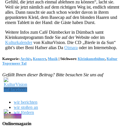
Gefühl, die jetzt auch einmal ablehnen zu können“, lacht sie.
Weil sie jetzt nämlich auf dem richtigen Weg ist, endlich stimmt
alles. Dann rauscht sie auch schon wieder davon in ihrem
gepunkteten Kleid, dem Basecap auf den blonden Haaren und
einem Tablett in der Hand: die Gäste haben Durst.
Weitere Infos zum Café Dürnbecker in Dürnbach samt
Kleinkunstprogramm finde Sie auf der Website oder im
Kulturkalender
von KulturVision. Die CD „Bierle in da Sun“
gibt’s über Beni Hafner alias Da
Oimara
oder im Internetshop.
Kategorie:
Archiv
,
Konzert
,
Musik
|
Stichwort:
Kleinkunstbühne
,
Kultur
Tegernseer Tal
Gefällt Ihnen dieser Beitrag? Bitte besuchen Sie uns auf
wir berichten
wir stoßen an
wir fördern
Onlinemagazin