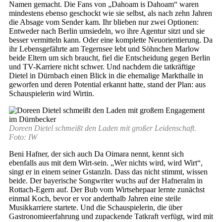
Namen gemacht. Die Fans von „Dahoam is Dahoam“ waren
mindestens ebenso geschockt wie sie selbst, als nach zehn Jahren
die Absage vom Sender kam. Ihr blieben nur zwei Optionen:
Entweder nach Berlin umsiedeln, wo ihre Agentur sitzt und sie
besser vermitteln kann. Oder eine komplette Neuorientierung. Da
ihr Lebensgefährte am Tegernsee lebt und Söhnchen Marlow
beide Eltern um sich braucht, fiel die Entscheidung gegen Berlin
und TV-Karriere nicht schwer. Und nachdem die tatkräftige
Dietel in Dürnbach einen Blick in die ehemalige Markthalle in
geworfen und deren Potential erkannt hatte, stand der Plan: aus
Schauspielerin wird Wirtin.
Doreen Dietel schmeißt den Laden mit großer Leidenschaft.
Foto: IW
Beni Hafner, der sich auch Da Oimara nennt, kennt sich
ebenfalls aus mit dem Wirt-sein. „Wer nichts wird, wird Wirt“,
singt er in einem seiner Gstanzln. Dass das nicht stimmt, wissen
beide. Der bayerische Songwriter wuchs auf der Hafneralm in
Rottach-Egern auf. Der Bub vom Wirtsehepaar lernte zunächst
einmal Koch, bevor er vor anderthalb Jahren eine steile
Musikkarriere startete. Und die Schauspielerin, die über
Gastronomieerfahrung und zupackende Tatkraft verfügt, wird mit