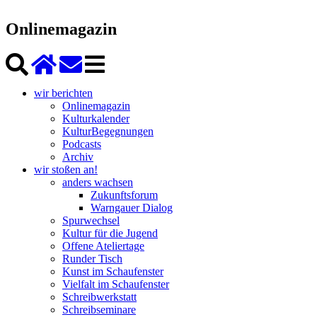
Onlinemagazin
wir berichten
Onlinemagazin
Kulturkalender
KulturBegegnungen
Podcasts
Archiv
wir stoßen an!
anders wachsen
Zukunftsforum
Warngauer Dialog
Spurwechsel
Kultur für die Jugend
Offene Ateliertage
Runder Tisch
Kunst im Schaufenster
Vielfalt im Schaufenster
Schreibwerkstatt
Schreibseminare