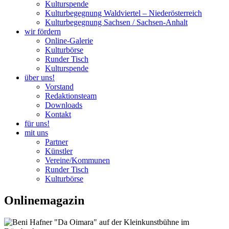
Kulturspende
Kulturbegegnung Waldviertel – Niederösterreich
Kulturbegegnung Sachsen / Sachsen-Anhalt
wir fördern
Online-Galerie
Kulturbörse
Runder Tisch
Kulturspende
über uns!
Vorstand
Redaktionsteam
Downloads
Kontakt
für uns!
mit uns
Partner
Künstler
Vereine/Kommunen
Runder Tisch
Kulturbörse
Onlinemagazin