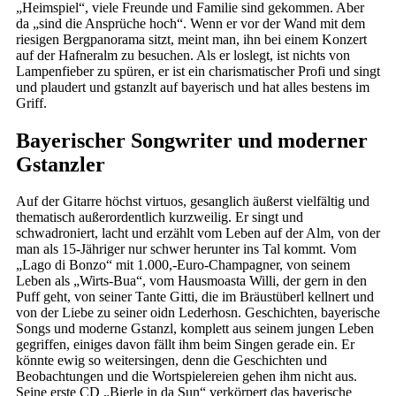
„Heimspiel“, viele Freunde und Familie sind gekommen. Aber
da „sind die Ansprüche hoch“. Wenn er vor der Wand mit dem
riesigen Bergpanorama sitzt, meint man, ihn bei einem Konzert
auf der Hafneralm zu besuchen. Als er loslegt, ist nichts von
Lampenfieber zu spüren, er ist ein charismatischer Profi und singt
und plaudert und gstanzlt auf bayerisch und hat alles bestens im
Griff.
Bayerischer Songwriter und moderner
Gstanzler
Auf der Gitarre höchst virtuos, gesanglich äußerst vielfältig und
thematisch außerordentlich kurzweilig. Er singt und
schwadroniert, lacht und erzählt vom Leben auf der Alm, von der
man als 15-Jähriger nur schwer herunter ins Tal kommt. Vom
„Lago di Bonzo“ mit 1.000,-Euro-Champagner, von seinem
Leben als „Wirts-Bua“, vom Hausmoasta Willi, der gern in den
Puff geht, von seiner Tante Gitti, die im Bräustüberl kellnert und
von der Liebe zu seiner oidn Lederhosn. Geschichten, bayerische
Songs und moderne Gstanzl, komplett aus seinem jungen Leben
gegriffen, einiges davon fällt ihm beim Singen gerade ein. Er
könnte ewig so weitersingen, denn die Geschichten und
Beobachtungen und die Wortspielereien gehen ihm nicht aus.
Seine erste CD „Bierle in da Sun“ verkörpert das bayerische