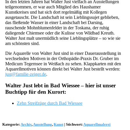
In den letzten Jahren hat Walter Just vielfach an Ausstellungen
teilgenommen, er war auch Mitglied des Haushamer
Kunstkreises und hat sich dort regelmäßig mit Kollegen
ausgetauscht. Die Landschaft ist sein Lieblingssujet geblieben,
das fließende Wasser in einer Landschaft bei Darsing,
rauschende Mohnblumenfelder in der Toskana, der ruhig
daliegende Chiemsee oder die Kulisse von Wildbad Kreuth.
Walter Just malt unermüdlich seine Lieblingsplätze – so wie sie
am schönsten sind.
Die Aquarelle von Walter Just sind in einer Dauerausstellung in
wechselnden Motiven in der Orthopädie-Praxis Dr. Gruber im
Medicum Tegernsee in Weißach zu sehen. Klappkarten mit den
Aquarellmotiven können direkt bei Walter Just bestellt werden:
just@familie-zeiger.de
.
Walter Just lebt in Bad Wiessee – hier ist unser
Buchtipp für den Kurort:
Zehn Streifzüge durch Bad Wiessee
Kategorie:
Archiv
,
Ausstellung
,
Kunst
|
Stichwort:
Aquarellmalerei