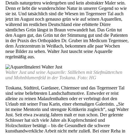
Details naturgetreu wiedergeben und kein abstrakter Maler sein.
Denn er liebt die wunderschöne Natur in unserer Gegend so wie
sie ist. Und tatsächlich sind die Wiesen im Tegernseer Tal auch
jetzt im August noch genauso grün wie auf seinen Aquarellen,
während im restlichen Deutschland eine erbitterte Dürre
sämtliches Grün längst in Braun verwandelt hat. Das Grün tut
den Augen gut, das Grün tut der Stimmung gut und die Patienten
in der Praxis des Orthopäden Dr. Gruber im Medicum Tegernsee,
dem Ärztezentrum in Weißach, bekommen alle paar Wochen
neue Bilder zu sehen. Walter Just tauscht seine Aquarelle
regelmäßig aus.
Walter Just und seine Aquarelle: Stillleben mit Stiefmütterchen
und Mohnblumenfeld in der Toskana. Foto: HG
Toskana, Südtirol, Gardasee, Chiemsee und das Tegernseer Tal
sind seine beliebtesten Landschaftsmotive. Entweder er reist
alleine zu reinen Malaufenthalten oder er verbringt dort den
Urlaub mit seiner Frau Karin, einer ehemaligen Galeristin. „Sie
ist meine Mentorin und strengste Kritikerin zugleich“, sagt Walter
Just. Seit etwa zwanzig Jahren malt er nun schon. Der gelernte
Schlosser hat sich viele Jahre als Kupferschmied und
Holzschnitzer betätigt – bis die Gesundheit die schwere
kunsthandwerkliche Arbeit nicht mehr zuließ. Bei einer Reha in