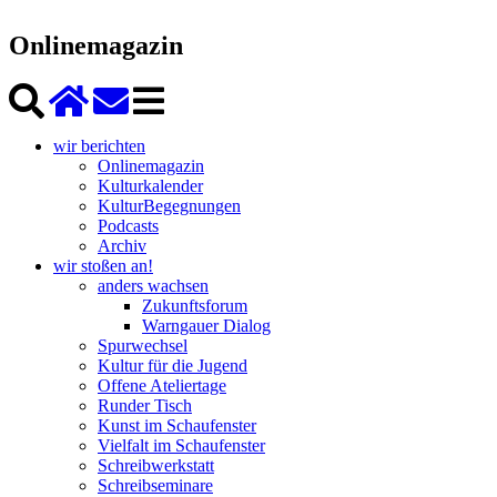
Onlinemagazin
wir berichten
Onlinemagazin
Kulturkalender
KulturBegegnungen
Podcasts
Archiv
wir stoßen an!
anders wachsen
Zukunftsforum
Warngauer Dialog
Spurwechsel
Kultur für die Jugend
Offene Ateliertage
Runder Tisch
Kunst im Schaufenster
Vielfalt im Schaufenster
Schreibwerkstatt
Schreibseminare