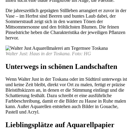
ihnen sticht eine blaue Pfingstrose ins Auge, die Paeonie.
Die jahreszeitlich geprägten Stillleben arrangiert er zuvor in der
Vase – im Herbst sind Beeren und buntes Laub dabei, der
Sommerstrauß zeigt sich in den warmen Tönen der
Mittsommersonne und den fröhlichsten Blumen. Die feinen
Pinselstriche heben die Charakteristika der jeweiligen Pflanzen
hervor.
Walter Just: Haus in der Toskana. Foto: HG
Unterwegs in schönen Landschaften
Wenn Walter Just in der Toskana oder im Südtirol unterwegs ist
und keine Zeit bleibt, direkt vor Ort zu malen, fertigt er präzise
Bleistiftskizzen an, in denen er die Stimmung einfängt und die
Schattierung festhält. Dazu schreibt er eine ausführliche
Farbbeschreibung, damit er die Bilder zu Hause in Ruhe malen
kann. Außer Aquarellen entstehen auch Bilder in Gouache,
Pastell und Acryl.
Lieblingsplätze auf Aquarellpapier