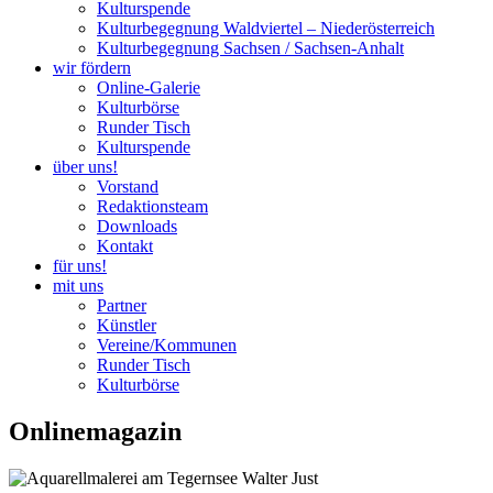
Kulturspende
Kulturbegegnung Waldviertel – Niederösterreich
Kulturbegegnung Sachsen / Sachsen-Anhalt
wir fördern
Online-Galerie
Kulturbörse
Runder Tisch
Kulturspende
über uns!
Vorstand
Redaktionsteam
Downloads
Kontakt
für uns!
mit uns
Partner
Künstler
Vereine/Kommunen
Runder Tisch
Kulturbörse
Onlinemagazin