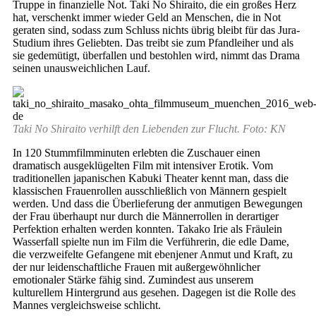
Truppe in finanzielle Not. Taki No Shiraito, die ein großes Herz
hat, verschenkt immer wieder Geld an Menschen, die in Not
geraten sind, sodass zum Schluss nichts übrig bleibt für das Jura-
Studium ihres Geliebten. Das treibt sie zum Pfandleiher und als
sie gedemütigt, überfallen und bestohlen wird, nimmt das Drama
seinen unausweichlichen Lauf.
Taki No Shiraito verhilft den Liebenden zur Flucht. Foto: KN
In 120 Stummfilmminuten erlebten die Zuschauer einen
dramatisch ausgeklügelten Film mit intensiver Erotik. Vom
traditionellen japanischen Kabuki Theater kennt man, dass die
klassischen Frauenrollen ausschließlich von Männern gespielt
werden. Und dass die Überlieferung der anmutigen Bewegungen
der Frau überhaupt nur durch die Männerrollen in derartiger
Perfektion erhalten werden konnten. Takako Irie als Fräulein
Wasserfall spielte nun im Film die Verführerin, die edle Dame,
die verzweifelte Gefangene mit ebenjener Anmut und Kraft, zu
der nur leidenschaftliche Frauen mit außergewöhnlicher
emotionaler Stärke fähig sind. Zumindest aus unserem
kulturellem Hintergrund aus gesehen. Dagegen ist die Rolle des
Mannes vergleichsweise schlicht.