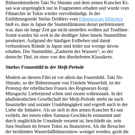
Bühnenkünstlerin Taki No Shiraito und dem armen Kutscher Ki-
san war ursprünglich nur in Fragmenten erhalten und wurde vom
Filmarchiv in Tokio wieder vervollständigt. In der
Einführungsrede Stefan Drößlers vom
Filmmuseum München
hieß es, dass in Japan die Stummfilmkunst derart perfektioniert
war, dass sie lange Zeit gar nicht umstellen wollten auf Tonfilme.
Somit wurden bis weit in die dreißiger Jahre hinein Stummfilme
produziert. Aufgrund der häufigen Erdbeben und damit
verbundenen Brände in Japan sind leider nur wenige davon
erhalten. Der Stummfilm „Zauberin des Wassers“, so der
deutsche Titel, ist einer von den überlieferten Klassikern.
Starkes Frauenbild in der Meiji-Periode
Modern an diesem Film ist vor allem das Frauenbild. Taki No
Shiraito, so der Bühnenname von Fräulein Wasserfall, ist der
Prototyp der rebellischen Frauen des Regisseurs Kenji
Mizoguchi: Liebreizend schön und enorm willensstark. In der
phallokratischen Gesellschaft der Meiji-Periode strebt sie nach
finanzieller und sozialer Unabhängigkeit und ergreift auch in der
Liebe die Initiative. Als sie sich in den armen Kutscher Ki-san
verliebt, der einem edlen Samurai-Geschlecht entstammt und
durch unglückliche Umstände verarmt ist, beschließt sie, sein
Jura-Studium im fernen Tokio zu finanzieren. Als die Besucher
der berühmten Wasserfallbühnenshow weniger werden, gerät die