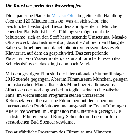
Die Kunst der perlenden Wassertropfen
Die japanische Pianistin
Masako Ohta
begleitete die Handlung
ebenjene 120 Minuten nonstop, was an sich schon eine
beachtliche Leistung ist. Besonders am Spiel der in München
lebenden Pianistin ist ihr Einfühlungsvermögen und die
behutsame, sich an den Stoff heran tastende Umsetzung. Masako
Ohta erweckt das Instrument so, dass die Zuhörer den Klang der
Saiten wahrnehmen und dabei mitunter vergessen, dass es ein
Klavier ist, auf dem da gespielt wird. Das zart perlende
Plätschern von Wassertropfen, das unaufhörliche Fliessen des
Schicksalsflusses, das klingt dann nach Magie.
Mit dem gestrigen Film sind die Internationalen Stummfilmtage
2016 zuende gegangen. Aber im Filmmuseum München, gelegen
im historischen Marstallhaus des Münchner Stadtmuseums,
öffnet sich der Vorhang weiterhin täglich seinem cineastischen
Fans. Im wechselnden Programm stehen umfassende
Retrospektiven, thematische Filmreihen mit deutschen und
internationalen Produktionen und ausgewählte Erstaufführungen.
Alle Filme werden im Originalton mit Untertiteln gezeigt. Die
nächsten Filmreihen sind Romy Schneider und dem im Juni
verstorbenen Bud Spencer gewidmet.
Das ausführliche Programm des Filmmuseums München