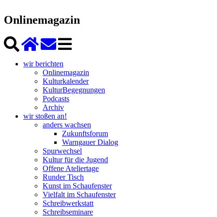
Onlinemagazin
wir berichten
Onlinemagazin
Kulturkalender
KulturBegegnungen
Podcasts
Archiv
wir stoßen an!
anders wachsen
Zukunftsforum
Warngauer Dialog
Spurwechsel
Kultur für die Jugend
Offene Ateliertage
Runder Tisch
Kunst im Schaufenster
Vielfalt im Schaufenster
Schreibwerkstatt
Schreibseminare