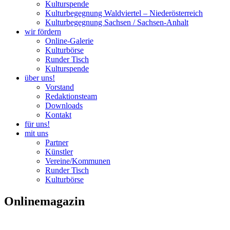
Kulturspende
Kulturbegegnung Waldviertel – Niederösterreich
Kulturbegegnung Sachsen / Sachsen-Anhalt
wir fördern
Online-Galerie
Kulturbörse
Runder Tisch
Kulturspende
über uns!
Vorstand
Redaktionsteam
Downloads
Kontakt
für uns!
mit uns
Partner
Künstler
Vereine/Kommunen
Runder Tisch
Kulturbörse
Onlinemagazin