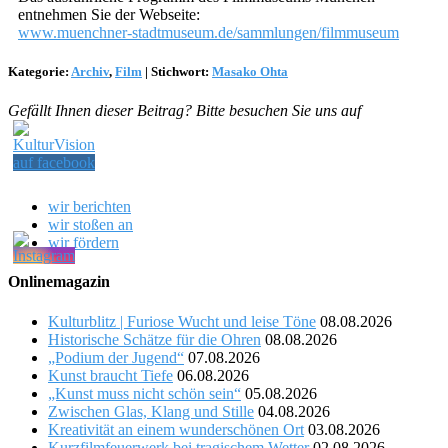
entnehmen Sie der Webseite:
www.muenchner-stadtmuseum.de/sammlungen/filmmuseum
Kategorie:
Archiv
,
Film
|
Stichwort:
Masako Ohta
Gefällt Ihnen dieser Beitrag? Bitte besuchen Sie uns auf
wir berichten
wir stoßen an
wir fördern
Onlinemagazin
Kulturblitz | Furiose Wucht und leise Töne
08.08.2026
Historische Schätze für die Ohren
08.08.2026
„Podium der Jugend“
07.08.2026
Kunst braucht Tiefe
06.08.2026
„Kunst muss nicht schön sein“
05.08.2026
Zwischen Glas, Klang und Stille
04.08.2026
Kreativität an einem wunderschönen Ort
03.08.2026
Kurzfilmfeuerwerk bei tragischem Wetter
02.08.2026