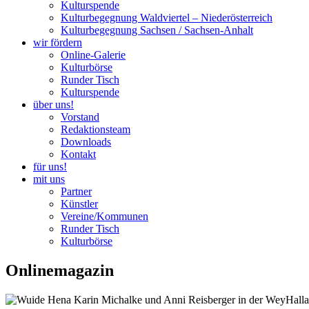
Kulturspende
Kulturbegegnung Waldviertel – Niederösterreich
Kulturbegegnung Sachsen / Sachsen-Anhalt
wir fördern
Online-Galerie
Kulturbörse
Runder Tisch
Kulturspende
über uns!
Vorstand
Redaktionsteam
Downloads
Kontakt
für uns!
mit uns
Partner
Künstler
Vereine/Kommunen
Runder Tisch
Kulturbörse
Onlinemagazin