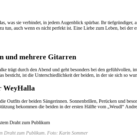
das, was sie verbindet, in jedem Augenblick spürbar. Ihr tiefgründige
u tun, auch wenn es nicht perfekt ist. Eine Liebe zum Leben, bei der e
n und mehrere Gitarren
ke trägt durch den Abend und geht besonders bei den gefühlvollen, int
esticht, ist die Unterschiedlichkeit der beiden, in der sie sich so wu
er WeyHalla
die Outfits der beiden Sängerinnen. Sonnenbrillen, Perücken und bes
tzung bekommen die beiden in der ersten Hälfte vom „Weudl“ Andreas
tem Draht zum Publikum. Foto: Karin Sommer