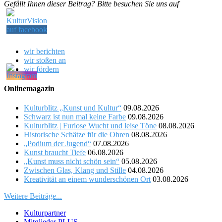
Gefällt Ihnen dieser Beitrag? Bitte besuchen Sie uns auf
wir berichten
wir stoßen an
wir fördern
Onlinemagazin
Kulturblitz „Kunst und Kultur“
09.08.2026
Schwarz ist nun mal keine Farbe
09.08.2026
Kulturblitz | Furiose Wucht und leise Töne
08.08.2026
Historische Schätze für die Ohren
08.08.2026
„Podium der Jugend“
07.08.2026
Kunst braucht Tiefe
06.08.2026
„Kunst muss nicht schön sein“
05.08.2026
Zwischen Glas, Klang und Stille
04.08.2026
Kreativität an einem wunderschönen Ort
03.08.2026
Weitere Beiträge...
Kulturpartner
Mitglieder PLUS