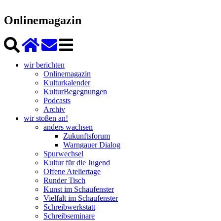
Onlinemagazin
wir berichten
Onlinemagazin
Kulturkalender
KulturBegegnungen
Podcasts
Archiv
wir stoßen an!
anders wachsen
Zukunftsforum
Warngauer Dialog
Spurwechsel
Kultur für die Jugend
Offene Ateliertage
Runder Tisch
Kunst im Schaufenster
Vielfalt im Schaufenster
Schreibwerkstatt
Schreibseminare