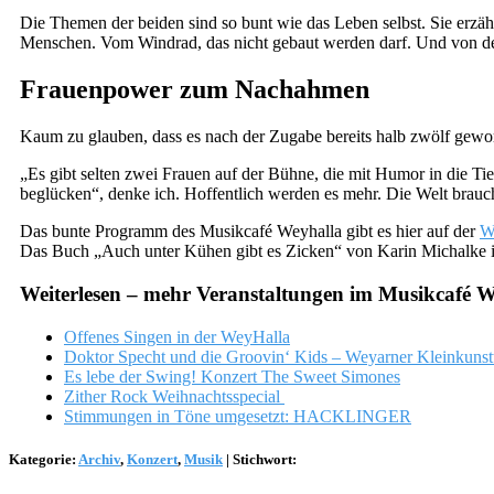
Die Themen der beiden sind so bunt wie das Leben selbst. Sie erzä
Menschen. Vom Windrad, das nicht gebaut werden darf. Und von der 
Frauenpower zum Nachahmen
Kaum zu glauben, dass es nach der Zugabe bereits halb zwölf gewor
„Es gibt selten zwei Frauen auf der Bühne, die mit Humor in die Tiefe
beglücken“, denke ich. Hoffentlich werden es mehr. Die Welt brauch
Das bunte Programm des Musikcafé Weyhalla gibt es hier auf der
W
Das Buch „Auch unter Kühen gibt es Zicken“ von Karin Michalke i
Weiterlesen – mehr Veranstaltungen im Musikcafé W
Offenes Singen in der WeyHalla
Doktor Specht und die Groovin‘ Kids – Weyarner Kleinkunst
Es lebe der Swing! Konzert The Sweet Simones
Zither Rock Weihnachtsspecial
Stimmungen in Töne umgesetzt: HACKLINGER
Kategorie:
Archiv
,
Konzert
,
Musik
|
Stichwort: