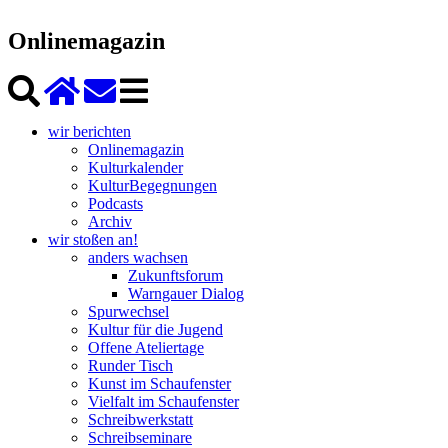
Onlinemagazin
wir berichten
Onlinemagazin
Kulturkalender
KulturBegegnungen
Podcasts
Archiv
wir stoßen an!
anders wachsen
Zukunftsforum
Warngauer Dialog
Spurwechsel
Kultur für die Jugend
Offene Ateliertage
Runder Tisch
Kunst im Schaufenster
Vielfalt im Schaufenster
Schreibwerkstatt
Schreibseminare