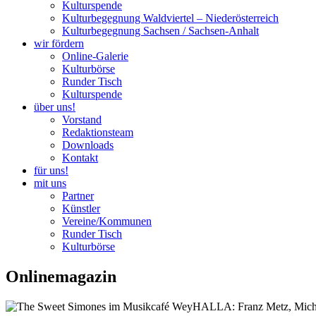
Kulturspende
Kulturbegegnung Waldviertel – Niederösterreich
Kulturbegegnung Sachsen / Sachsen-Anhalt
wir fördern
Online-Galerie
Kulturbörse
Runder Tisch
Kulturspende
über uns!
Vorstand
Redaktionsteam
Downloads
Kontakt
für uns!
mit uns
Partner
Künstler
Vereine/Kommunen
Runder Tisch
Kulturbörse
Onlinemagazin