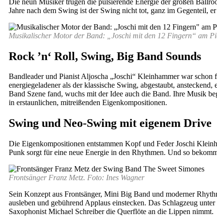
Die neun Musiker trugen die pulsierende Energie der großen Ball
Jahre nach dem Swing ist der Swing nicht tot, ganz im Gegenteil, e
Musikalischer Motor der Band: „Joschi mit den 12 Fingern“ am Pi
Rock ’n‘ Roll, Swing, Big Band Sounds
Bandleader und Pianist Aljoscha „Joschi“ Kleinhammer war schon frü
energiegeladener als der klassische Swing, abgestaubt, ansteckend,
Band Szene fand, wuchs mit der Idee auch die Band. Ihre Musik be
in erstaunlichen, mitreißenden Eigenkompositionen.
Swing und Neo-Swing mit eigenem Drive
Die Eigenkompositionen entstammen Kopf und Feder Joschi Kleinhamm
Punk sorgt für eine neue Energie in den Rhythmen. Und so bekomme
Frontsänger Franz Metz. Foto: Ines Wagner
Sein Konzept aus Frontsänger, Mini Big Band und moderner Rhythmus
ausleben und gebührend Applaus einstecken. Das Schlagzeug unter
Saxophonist Michael Schreiber die Querflöte an die Lippen nimmt.