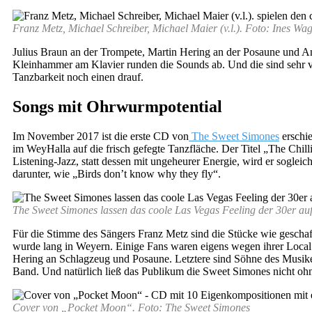
Franz Metz, Michael Schreiber, Michael Maier (v.l.). Foto: Ines Wa
Julius Braun an der Trompete, Martin Hering an der Posaune und An
Kleinhammer am Klavier runden die Sounds ab. Und die sind sehr v
Tanzbarkeit noch einen drauf.
Songs mit Ohrwurmpotential
Im November 2017 ist die erste CD von
The Sweet Simones
erschie
im WeyHalla auf die frisch gefegte Tanzfläche. Der Titel „The Chi
Listening-Jazz, statt dessen mit ungeheurer Energie, wird er sogl
darunter, wie „Birds don’t know why they fly“.
The Sweet Simones lassen das coole Las Vegas Feeling der 30er au
Für die Stimme des Sängers Franz Metz sind die Stücke wie geschaf
wurde lang in Weyern. Einige Fans waren eigens wegen ihrer Loca
Hering an Schlagzeug und Posaune. Letztere sind Söhne des Musiker
Band. Und natürlich ließ das Publikum die Sweet Simones nicht o
Cover von „Pocket Moon“. Foto: The Sweet Simones