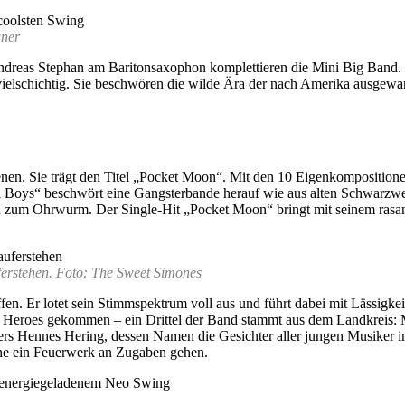
gner
dreas Stephan am Baritonsaxophon komplettieren die Mini Big Band. Gi
ielschichtig. Sie beschwören die wilde Ära der nach Amerika ausgewa
nen. Sie trägt den Titel „Pocket Moon“. Mit den 10 Eigenkompositionen
lli Boys“ beschwört eine Gangsterbande herauf wie aus alten Schwarzwe
eich zum Ohrwurm. Der Single-Hit „Pocket Moon“ bringt mit seinem rasa
ferstehen. Foto: The Sweet Simones
fen. Er lotet sein Stimmspektrum voll aus und führt dabei mit Lässigk
l Heroes gekommen – ein Drittel der Band stammt aus dem Landkreis:
s Hennes Hering, dessen Namen die Gesichter aller jungen Musiker im
hne ein Feuerwerk an Zugaben gehen.