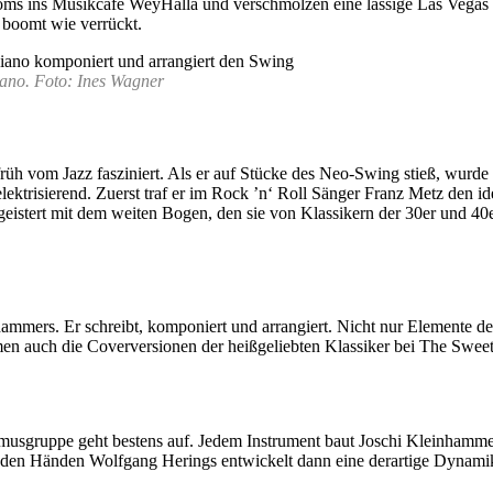
rooms ins Musikcafé WeyHalla und verschmolzen eine lässige Las Ve
r boomt wie verrückt.
ano. Foto: Ines Wagner
h vom Jazz fasziniert. Als er auf Stücke des Neo-Swing stieß, wurde 
 elektrisierend. Zuerst traf er im Rock ’n‘ Roll Sänger Franz Metz den
geistert mit dem weiten Bogen, den sie von Klassikern der 30er und 4
ers. Er schreibt, komponiert und arrangiert. Nicht nur Elemente des 
n auch die Coverversionen der heißgeliebten Klassiker bei The Sweet
gruppe geht bestens auf. Jedem Instrument baut Joschi Kleinhammer f
 den Händen Wolfgang Herings entwickelt dann eine derartige Dynamik