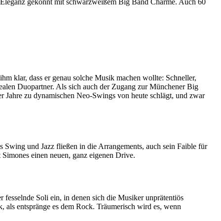
gas Eleganz gekonnt mit schwarzweißem Big Band Charme. Auch 60
ihm klar, dass er genau solche Musik machen wollte: Schneller,
 idealen Duopartner. Als sich auch der Zugang zur Münchener Big
0er Jahre zu dynamischen Neo-Swings von heute schlägt, und zwar
Swing und Jazz fließen in die Arrangements, auch sein Faible für
 Simones einen neuen, ganz eigenen Drive.
esselnde Soli ein, in denen sich die Musiker unprätentiös
, als entspränge es dem Rock. Träumerisch wird es, wenn