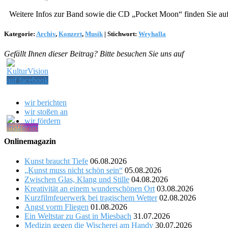
Weitere Infos zur Band sowie die CD „Pocket Moon“ finden Sie au
Kategorie:
Archiv
,
Konzert
,
Musik
|
Stichwort:
Weyhalla
Gefällt Ihnen dieser Beitrag? Bitte besuchen Sie uns auf
wir berichten
wir stoßen an
wir fördern
Onlinemagazin
Kunst braucht Tiefe
06.08.2026
„Kunst muss nicht schön sein“
05.08.2026
Zwischen Glas, Klang und Stille
04.08.2026
Kreativität an einem wunderschönen Ort
03.08.2026
Kurzfilmfeuerwerk bei tragischem Wetter
02.08.2026
Angst vorm Fliegen
01.08.2026
Ein Weltstar zu Gast in Miesbach
31.07.2026
Medizin gegen die Wischerei am Handy
30.07.2026