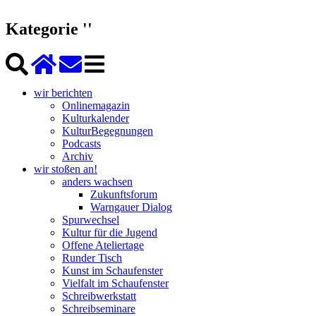
Kategorie ''
wir berichten
Onlinemagazin
Kulturkalender
KulturBegegnungen
Podcasts
Archiv
wir stoßen an!
anders wachsen
Zukunftsforum
Warngauer Dialog
Spurwechsel
Kultur für die Jugend
Offene Ateliertage
Runder Tisch
Kunst im Schaufenster
Vielfalt im Schaufenster
Schreibwerkstatt
Schreibseminare