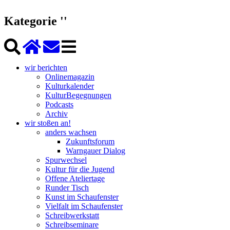
Kategorie ''
wir berichten
Onlinemagazin
Kulturkalender
KulturBegegnungen
Podcasts
Archiv
wir stoßen an!
anders wachsen
Zukunftsforum
Warngauer Dialog
Spurwechsel
Kultur für die Jugend
Offene Ateliertage
Runder Tisch
Kunst im Schaufenster
Vielfalt im Schaufenster
Schreibwerkstatt
Schreibseminare