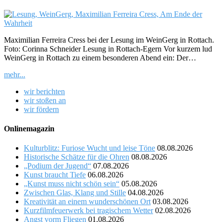
Maximilian Ferreira Cress bei der Lesung im WeinGerg in Rottach.
Foto: Corinna Schneider Lesung in Rottach-Egern Vor kurzem lud
WeinGerg in Rottach zu einem besonderen Abend ein: Der…
mehr...
wir berichten
wir stoßen an
wir fördern
Onlinemagazin
Kulturblitz: Furiose Wucht und leise Töne
08.08.2026
Historische Schätze für die Ohren
08.08.2026
„Podium der Jugend“
07.08.2026
Kunst braucht Tiefe
06.08.2026
„Kunst muss nicht schön sein“
05.08.2026
Zwischen Glas, Klang und Stille
04.08.2026
Kreativität an einem wunderschönen Ort
03.08.2026
Kurzfilmfeuerwerk bei tragischem Wetter
02.08.2026
Angst vorm Fliegen
01.08.2026