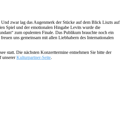
. Und zwar lag das Augenmerk der Stücke auf dem Blick Liszts auf
len Spiel und der emotionalen Hingabe Levits wurde die
m undam“ zum opulenten Finale. Das Publikum brauchte noch ein
freuen uns gemeinsam mit allen Liebhabern des Internationalen
ee statt. Die nächsten Konzerttermine entnehmen Sie bitte der
uf unserer
Kulturpartner-Seite
.