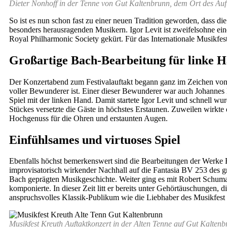
Dieter Nonhoff in der Tenne von Gut Kaltenbrunn, dem Ort des Auft
So ist es nun schon fast zu einer neuen Tradition geworden, dass di
besonders herausragenden Musikern. Igor Levit ist zweifelsohne einer
Royal Philharmonic Society gekürt. Für das Internationale Musikfe
Großartige Bach-Bearbeitung für linke 
Der Konzertabend zum Festivalauftakt begann ganz im Zeichen von 
voller Bewunderer ist. Einer dieser Bewunderer war auch Johannes 
Spiel mit der linken Hand. Damit startete Igor Levit und schnell w
Stückes versetzte die Gäste in höchstes Erstaunen. Zuweilen wirkte d
Hochgenuss für die Ohren und erstaunten Augen.
Einfühlsames und virtuoses Spiel
Ebenfalls höchst bemerkenswert sind die Bearbeitungen der Werke 
improvisatorisch wirkender Nachhall auf die Fantasia BV 253 des gr
Bach geprägten Musikgeschichte. Weiter ging es mit Robert Schuma
komponierte. In dieser Zeit litt er bereits unter Gehörtäuschungen,
anspruchsvolles Klassik-Publikum wie die Liebhaber des Musikfest K
Musikfest Kreuth Auftaktkonzert in der Alten Tenne auf Gut Kaltenb