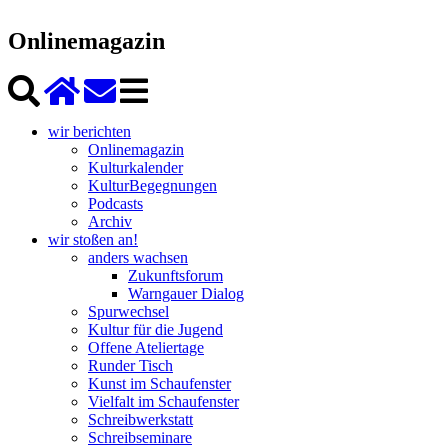
Onlinemagazin
wir berichten
Onlinemagazin
Kulturkalender
KulturBegegnungen
Podcasts
Archiv
wir stoßen an!
anders wachsen
Zukunftsforum
Warngauer Dialog
Spurwechsel
Kultur für die Jugend
Offene Ateliertage
Runder Tisch
Kunst im Schaufenster
Vielfalt im Schaufenster
Schreibwerkstatt
Schreibseminare