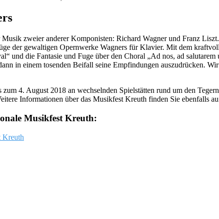
ers
der Musik zweier anderer Komponisten: Richard Wagner und Franz Liszt
züge der gewaltigen Opernwerke Wagners für Klavier. Mit dem kraftvol
ival“ und die Fantasie und Fuge über den Choral „Ad nos, ad salutare
ann in einem tosenden Beifall seine Empfindungen auszudrücken. Wir 
is zum 4. August 2018 an wechselnden Spielstätten rund um den Tegerns
eitere Informationen über das Musikfest Kreuth finden Sie ebenfalls a
ionale Musikfest Kreuth:
t Kreuth