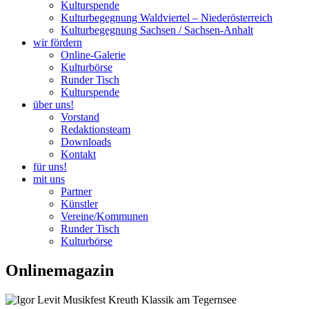
Kulturspende
Kulturbegegnung Waldviertel – Niederösterreich
Kulturbegegnung Sachsen / Sachsen-Anhalt
wir fördern
Online-Galerie
Kulturbörse
Runder Tisch
Kulturspende
über uns!
Vorstand
Redaktionsteam
Downloads
Kontakt
für uns!
mit uns
Partner
Künstler
Vereine/Kommunen
Runder Tisch
Kulturbörse
Onlinemagazin