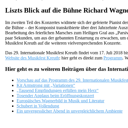
Liszts Blick auf die Bühne Richard Wagn
Im zweiten Teil des Konzertes widmete sich der gefeierte Pianist 
die Bühne – der Komponist transkribierte über drei Jahrzehnte Aus
Bearbeitung des feierlichen Marsches zum Heiligen Gral aus „Pars
paar Sekunden, um aus der gebannten Erstarrung zu erwachen, um d
Musikfest Kreuth auf die weiteren vielversprechenden Konzerte.
Das 29. Internationale Musikfest Kreuth findet vom 17. Juli 2018 b
Website des Musikfest Kreuth
: hier geht es direkt zum
Programm
. W
Hier geht es zu weiteren Beiträgen über das Internat
Vorschau auf das Programm des 29. Internationalen Musikfes
Kit Armstrong mit „Variationen“
„Tausend Empfindungen erfüllen mein Herz“
Tosender Applaus beim Eröffnungskonzert
Europäisches Wagnerbild in Musik und Literatur
Schubert in Vollendung
Ein unvergesslicher Abend in unvergleichlichem Ambiente