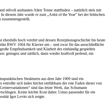
 stilvoll ausbauten Alten Tenne stattfinden – natürlich stets mit
 In diesem Jahr wurde er zum „Artist of the Year“ bei der britischen
m zusammengestellt.
ebenfalls hoch verehrt und dessen Rezeptionsgeschichte bis heute
rtita BWV 1004 für Klavier um – und zwar für das ausschließliche
e große Empfindsamkeit und Klarheit des einhändig gespielten
en: getragen und zärtlich, dann wieder kraftvoll perlend, ein
rapunktischen Strukturen aus dem Jahr 1909 sind ein
entrollte sich indes höchst einfühlsam der rote Faden dieser von
eistervariationen“ sind das letzte Werk, das Schumann
erschlugen. Keine leichte Kost daher. Umso passender für ein
ität Igor Levits sich zeigte.