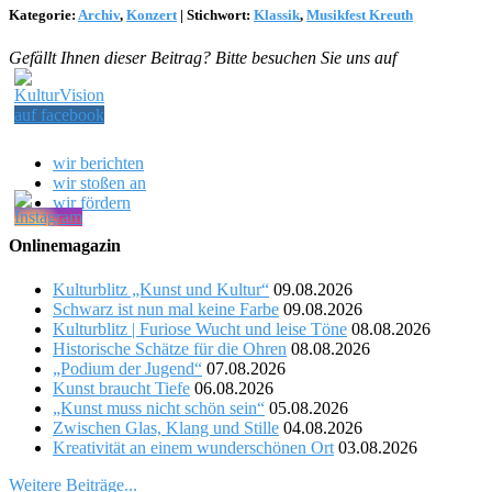
Kategorie:
Archiv
,
Konzert
|
Stichwort:
Klassik
,
Musikfest Kreuth
Gefällt Ihnen dieser Beitrag? Bitte besuchen Sie uns auf
wir berichten
wir stoßen an
wir fördern
Onlinemagazin
Kulturblitz „Kunst und Kultur“
09.08.2026
Schwarz ist nun mal keine Farbe
09.08.2026
Kulturblitz | Furiose Wucht und leise Töne
08.08.2026
Historische Schätze für die Ohren
08.08.2026
„Podium der Jugend“
07.08.2026
Kunst braucht Tiefe
06.08.2026
„Kunst muss nicht schön sein“
05.08.2026
Zwischen Glas, Klang und Stille
04.08.2026
Kreativität an einem wunderschönen Ort
03.08.2026
Weitere Beiträge...