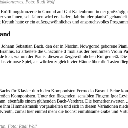
aktkonzertes. Foto: Rudi Wolf
e Eröffnungskonzerte in Gmund auf Gut Kaltenbrunn in der großzügig und
 von ihnen, seit Jahren wird er als der „Jahrhundertpianist“ gehandelt.
st Kreuth hatte er ein außergewöhnliches und anspruchsvolles Program
Hand
Johann Sebastian Bach, den der in Nischni Nowgorod geborene Pianist 
Brahms. Er arbeitete die Chaconne d-moll aus der berühmten Violin-Pa
urde klar, warum der Pianist diesen außergewöhnlichen Ruf genießt. Di
as virtuose Spiel, als würden zugleich vier Hände über die Tasten flieg
Bachs für Klavier durch den Komponisten Ferruccio Busoni. Seine kont
oßen Komponisten. Unter den fliegenden, sensiblen Fingern Igor Levits 
nn, ebenfalls einem glühenden Bach-Verehrer. Die bemerkenswerten „G
 die ihm Himmelsmusik vorgaukelten und sich in diesen Variationen nied
reuth, zumal hier einmal mehr die höchst einfühlsame Gabe und Virtuos
run. Foto: Rudi Wolf