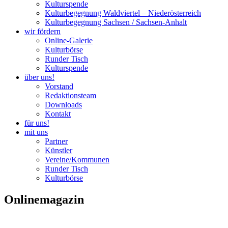
Kulturspende
Kulturbegegnung Waldviertel – Niederösterreich
Kulturbegegnung Sachsen / Sachsen-Anhalt
wir fördern
Online-Galerie
Kulturbörse
Runder Tisch
Kulturspende
über uns!
Vorstand
Redaktionsteam
Downloads
Kontakt
für uns!
mit uns
Partner
Künstler
Vereine/Kommunen
Runder Tisch
Kulturbörse
Onlinemagazin