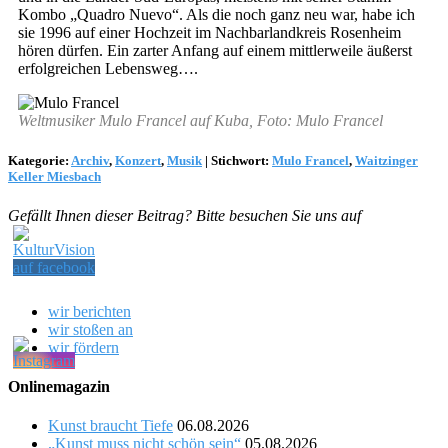
Kombo „Quadro Nuevo“. Als die noch ganz neu war, habe ich
sie 1996 auf einer Hochzeit im Nachbarlandkreis Rosenheim
hören dürfen. Ein zarter Anfang auf einem mittlerweile äußerst
erfolgreichen Lebensweg….
Weltmusiker Mulo Francel auf Kuba, Foto: Mulo Francel
Kategorie:
Archiv
,
Konzert
,
Musik
|
Stichwort:
Mulo Francel
,
Waitzinger
Keller Miesbach
Gefällt Ihnen dieser Beitrag? Bitte besuchen Sie uns auf
wir berichten
wir stoßen an
wir fördern
Onlinemagazin
Kunst braucht Tiefe
06.08.2026
„Kunst muss nicht schön sein“
05.08.2026