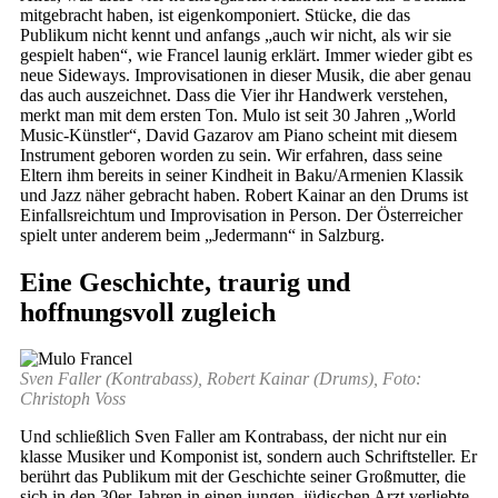
mitgebracht haben, ist eigenkomponiert. Stücke, die das
Publikum nicht kennt und anfangs „auch wir nicht, als wir sie
gespielt haben“, wie Francel launig erklärt. Immer wieder gibt es
neue Sideways. Improvisationen in dieser Musik, die aber genau
das auch auszeichnet. Dass die Vier ihr Handwerk verstehen,
merkt man mit dem ersten Ton. Mulo ist seit 30 Jahren „World
Music-Künstler“, David Gazarov am Piano scheint mit diesem
Instrument geboren worden zu sein. Wir erfahren, dass seine
Eltern ihm bereits in seiner Kindheit in Baku/Armenien Klassik
und Jazz näher gebracht haben. Robert Kainar an den Drums ist
Einfallsreichtum und Improvisation in Person. Der Österreicher
spielt unter anderem beim „Jedermann“ in Salzburg.
Eine Geschichte, traurig und
hoffnungsvoll zugleich
Sven Faller (Kontrabass), Robert Kainar (Drums), Foto:
Christoph Voss
Und schließlich Sven Faller am Kontrabass, der nicht nur ein
klasse Musiker und Komponist ist, sondern auch Schriftsteller. Er
berührt das Publikum mit der Geschichte seiner Großmutter, die
sich in den 30er-Jahren in einen jungen, jüdischen Arzt verliebte.