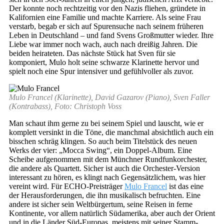
Der konnte noch rechtzeitig vor den Nazis fliehen, gründete in
Kalifornien eine Familie und machte Karriere. Als seine Frau
verstarb, begab er sich auf Spurensuche nach seinem früheren
Leben in Deutschland – und fand Svens Großmutter wieder. Ihre
Liebe war immer noch wach, auch nach dreißig Jahren. Die
beiden heirateten. Das nächste Stück hat Sven für sie
komponiert, Mulo holt seine schwarze Klarinette hervor und
spielt noch eine Spur intensiver und gefühlvoller als zuvor.
Mulo Francel (Klarinette), David Gazarov (Piano), Sven Faller
(Kontrabass), Foto: Christoph Voss
Man schaut ihm gerne zu bei seinem Spiel und lauscht, wie er
komplett versinkt in die Töne, die manchmal absichtlich auch ein
bisschen schräg klingen. So auch beim Titelstück des neuen
Werks der vier: „Mocca Swing“, ein Doppel-Album. Eine
Scheibe aufgenommen mit dem Münchner Rundfunkorchester,
die andere als Quartett. Sicher ist auch die Orchester-Version
interessant zu hören, es klingt nach Gegensätzlichem, was hier
vereint wird. Für ECHO-Preisträger
Mulo Francel
ist das eine
der Herausforderungen, die ihn musikalisch befruchten. Eine
andere ist sicher sein Weltbürgertum, seine Reisen in ferne
Kontinente, vor allem natürlich Südamerika, aber auch der Orient
und in die Länder Süd-Europas, meistens mit seiner Stamm-