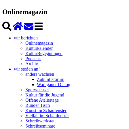
Onlinemagazin
wir berichten
Onlinemagazin
Kulturkalender
KulturBegegnungen
Podcasts
Archiv
wir stoßen an!
anders wachsen
Zukunftsforum
Warngauer Dialog
Spurwechsel
Kultur für die Jugend
Offene Ateliertage
Runder Tisch
Kunst im Schaufenster
Vielfalt im Schaufenster
Schreibwerkstatt
Schreibseminare