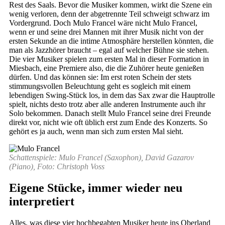
Rest des Saals. Bevor die Musiker kommen, wirkt die Szene ein
wenig verloren, denn der abgetrennte Teil schweigt schwarz im
Vordergrund. Doch Mulo Francel wäre nicht Mulo Francel,
wenn er und seine drei Mannen mit ihrer Musik nicht von der
ersten Sekunde an die intime Atmosphäre herstellen könnten, die
man als Jazzhörer braucht – egal auf welcher Bühne sie stehen.
Die vier Musiker spielen zum ersten Mal in dieser Formation in
Miesbach, eine Premiere also, die die Zuhörer heute genießen
dürfen. Und das können sie: Im erst roten Schein der stets
stimmungsvollen Beleuchtung geht es sogleich mit einem
lebendigen Swing-Stück los, in dem das Sax zwar die Hauptrolle
spielt, nichts desto trotz aber alle anderen Instrumente auch ihr
Solo bekommen. Danach stellt Mulo Francel seine drei Freunde
direkt vor, nicht wie oft üblich erst zum Ende des Konzerts. So
gehört es ja auch, wenn man sich zum ersten Mal sieht.
Schattenspiele: Mulo Francel (Saxophon), David Gazarov
(Piano), Foto: Christoph Voss
Eigene Stücke, immer wieder neu
interpretiert
Alles, was diese vier hochbegabten Musiker heute ins Oberland