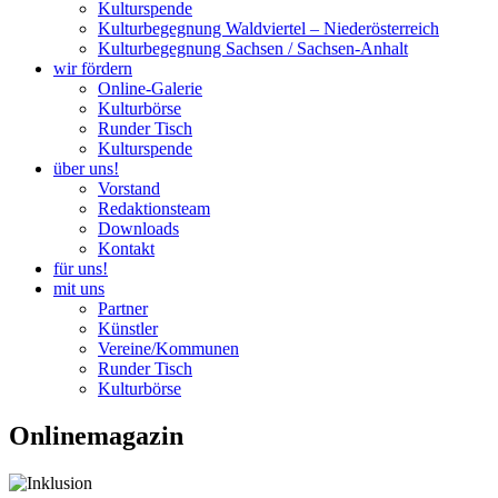
Kulturspende
Kulturbegegnung Waldviertel – Niederösterreich
Kulturbegegnung Sachsen / Sachsen-Anhalt
wir fördern
Online-Galerie
Kulturbörse
Runder Tisch
Kulturspende
über uns!
Vorstand
Redaktionsteam
Downloads
Kontakt
für uns!
mit uns
Partner
Künstler
Vereine/Kommunen
Runder Tisch
Kulturbörse
Onlinemagazin