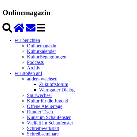
Onlinemagazin
wir berichten
Onlinemagazin
Kulturkalender
KulturBegegnungen
Podcasts
Archiv
wir stoßen an!
anders wachsen
Zukunftsforum
Warngauer Dialog
Spurwechsel
Kultur für die Jugend
Offene Ateliertage
Runder Tisch
Kunst im Schaufenster
Vielfalt im Schaufenster
Schreibwerkstatt
Schreibseminare