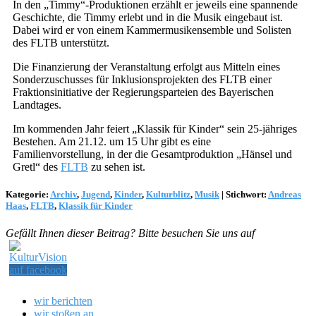
In den „Timmy“-Produktionen erzählt er jeweils eine spannende
Geschichte, die Timmy erlebt und in die Musik eingebaut ist.
Dabei wird er von einem Kammermusikensemble und Solisten
des FLTB unterstützt.
Die Finanzierung der Veranstaltung erfolgt aus Mitteln eines
Sonderzuschusses für Inklusionsprojekten des FLTB einer
Fraktionsinitiative der Regierungsparteien des Bayerischen
Landtages.
Im kommenden Jahr feiert „Klassik für Kinder“ sein 25-jähriges
Bestehen. Am 21.12. um 15 Uhr gibt es eine
Familienvorstellung, in der die Gesamtproduktion „Hänsel und
Gretl“ des
FLTB
zu sehen ist.
Kategorie:
Archiv
,
Jugend
,
Kinder
,
Kulturblitz
,
Musik
|
Stichwort:
Andreas
Haas
,
FLTB
,
Klassik für Kinder
Gefällt Ihnen dieser Beitrag? Bitte besuchen Sie uns auf
wir berichten
wir stoßen an