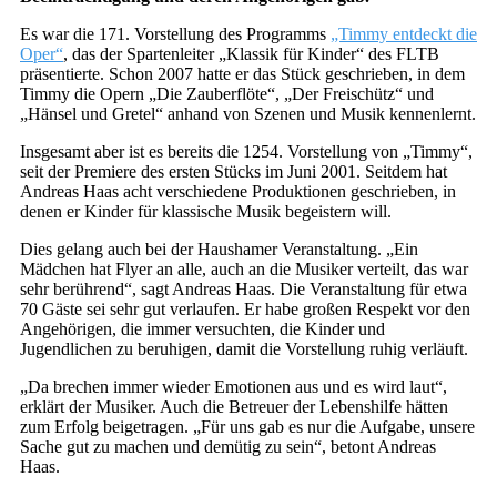
Es war die 171. Vorstellung des Programms
„Timmy entdeckt die
Oper“
, das der Spartenleiter „Klassik für Kinder“ des FLTB
präsentierte. Schon 2007 hatte er das Stück geschrieben, in dem
Timmy die Opern „Die Zauberflöte“, „Der Freischütz“ und
„Hänsel und Gretel“ anhand von Szenen und Musik kennenlernt.
Insgesamt aber ist es bereits die 1254. Vorstellung von „Timmy“,
seit der Premiere des ersten Stücks im Juni 2001. Seitdem hat
Andreas Haas acht verschiedene Produktionen geschrieben, in
denen er Kinder für klassische Musik begeistern will.
Dies gelang auch bei der Haushamer Veranstaltung. „Ein
Mädchen hat Flyer an alle, auch an die Musiker verteilt, das war
sehr berührend“, sagt Andreas Haas. Die Veranstaltung für etwa
70 Gäste sei sehr gut verlaufen. Er habe großen Respekt vor den
Angehörigen, die immer versuchten, die Kinder und
Jugendlichen zu beruhigen, damit die Vorstellung ruhig verläuft.
„Da brechen immer wieder Emotionen aus und es wird laut“,
erklärt der Musiker. Auch die Betreuer der Lebenshilfe hätten
zum Erfolg beigetragen. „Für uns gab es nur die Aufgabe, unsere
Sache gut zu machen und demütig zu sein“, betont Andreas
Haas.