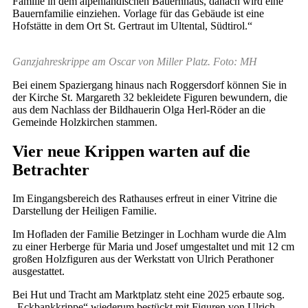
Familie in dem alpenländischen Bauernhaus, danach wird eine
Bauernfamilie einziehen. Vorlage für das Gebäude ist eine
Hofstätte in dem Ort St. Gertraut im Ultental, Südtirol.“
Ganzjahreskrippe am Oscar von Miller Platz. Foto: MH
Bei einem Spaziergang hinaus nach Roggersdorf können Sie in
der Kirche St. Margareth 32 bekleidete Figuren bewundern, die
aus dem Nachlass der Bildhauerin Olga Herl-Röder an die
Gemeinde Holzkirchen stammen.
Vier neue Krippen warten auf die
Betrachter
Im Eingangsbereich des Rathauses erfreut in einer Vitrine die
Darstellung der Heiligen Familie.
Im Hofladen der Familie Betzinger in Lochham wurde die Alm
zu einer Herberge für Maria und Josef umgestaltet und mit 12 cm
großen Holzfiguren aus der Werkstatt von Ulrich Perathoner
ausgestattet.
Bei Hut und Tracht am Marktplatz steht eine 2025 erbaute sog.
„Eckbankkrippe“ wiederum bestückt mit Figuren von Ulrich