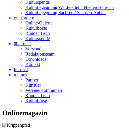
Kulturspende
Kulturbegegnung Waldviertel – Niederösterreich
Kulturbegegnung Sachsen / Sachsen-Anhalt
wir fördern
Online-Galerie
Kulturbörse
Runder Tisch
Kulturspende
über uns!
Vorstand
Redaktionsteam
Downloads
Kontakt
für uns!
mit uns
Partner
Künstler
Vereine/Kommunen
Runder Tisch
Kulturbörse
Onlinemagazin