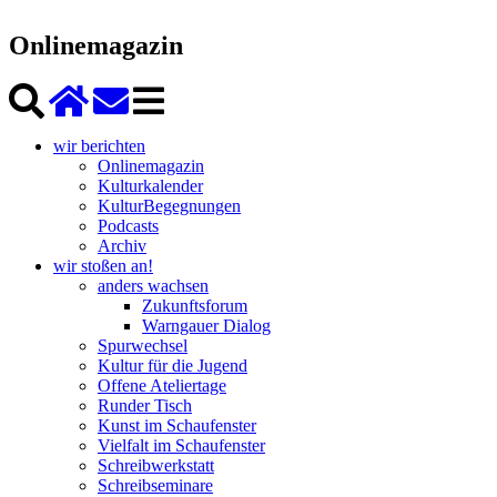
Onlinemagazin
wir berichten
Onlinemagazin
Kulturkalender
KulturBegegnungen
Podcasts
Archiv
wir stoßen an!
anders wachsen
Zukunftsforum
Warngauer Dialog
Spurwechsel
Kultur für die Jugend
Offene Ateliertage
Runder Tisch
Kunst im Schaufenster
Vielfalt im Schaufenster
Schreibwerkstatt
Schreibseminare