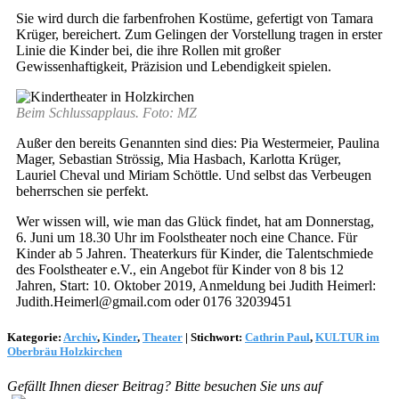
Sie wird durch die farbenfrohen Kostüme, gefertigt von Tamara
Krüger, bereichert. Zum Gelingen der Vorstellung tragen in erster
Linie die Kinder bei, die ihre Rollen mit großer
Gewissenhaftigkeit, Präzision und Lebendigkeit spielen.
Beim Schlussapplaus. Foto: MZ
Außer den bereits Genannten sind dies: Pia Westermeier, Paulina
Mager, Sebastian Strössig, Mia Hasbach, Karlotta Krüger,
Lauriel Cheval und Miriam Schöttle. Und selbst das Verbeugen
beherrschen sie perfekt.
Wer wissen will, wie man das Glück findet, hat am Donnerstag,
6. Juni um 18.30 Uhr im Foolstheater noch eine Chance. Für
Kinder ab 5 Jahren. Theaterkurs für Kinder, die Talentschmiede
des Foolstheater e.V., ein Angebot für Kinder von 8 bis 12
Jahren, Start: 10. Oktober 2019, Anmeldung bei Judith Heimerl:
Judith.Heimerl@gmail.com oder 0176 32039451
Kategorie:
Archiv
,
Kinder
,
Theater
|
Stichwort:
Cathrin Paul
,
KULTUR im
Oberbräu Holzkirchen
Gefällt Ihnen dieser Beitrag? Bitte besuchen Sie uns auf