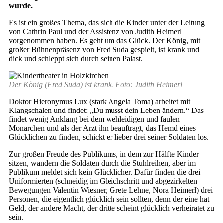
wurde.
Es ist ein großes Thema, das sich die Kinder unter der Leitung
von Cathrin Paul und der Assistenz von Judith Heimerl
vorgenommen haben. Es geht um das Glück. Der König, mit
großer Bühnenpräsenz von Fred Suda gespielt, ist krank und
dick und schleppt sich durch seinen Palast.
Der König (Fred Suda) ist krank. Foto: Judith Heimerl
Doktor Hieronymus Lux (stark Angela Toma) arbeitet mit
Klangschalen und findet: „Du musst dein Leben ändern.“ Das
findet wenig Anklang bei dem wehleidigen und faulen
Monarchen und als der Arzt ihn beauftragt, das Hemd eines
Glücklichen zu finden, schickt er lieber drei seiner Soldaten los.
Zur großen Freude des Publikums, in dem zur Hälfte Kinder
sitzen, wandern die Soldaten durch die Stuhlreihen, aber im
Publikum meldet sich kein Glücklicher. Dafür finden die drei
Uniformierten (schneidig im Gleichschritt und abgezirkelten
Bewegungen Valentin Wiesner, Grete Lehne, Nora Heimerl) drei
Personen, die eigentlich glücklich sein sollten, denn der eine hat
Geld, der andere Macht, der dritte scheint glücklich verheiratet zu
sein.