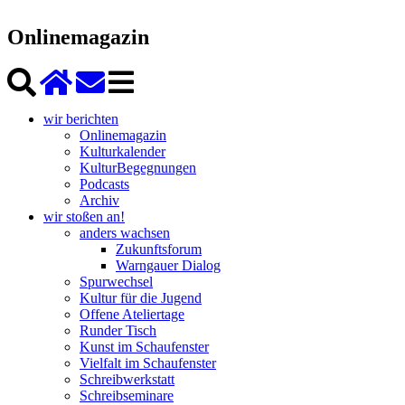
Onlinemagazin
wir berichten
Onlinemagazin
Kulturkalender
KulturBegegnungen
Podcasts
Archiv
wir stoßen an!
anders wachsen
Zukunftsforum
Warngauer Dialog
Spurwechsel
Kultur für die Jugend
Offene Ateliertage
Runder Tisch
Kunst im Schaufenster
Vielfalt im Schaufenster
Schreibwerkstatt
Schreibseminare