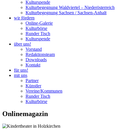
Kulturspende
Kulturbegegnung Waldviertel – Niederösterreich
Kulturbegegnung Sachsen / Sachsen-Anhalt
wir fördern
Online-Galerie
Kulturbörse
Runder Tisch
Kulturspende
über uns!
Vorstand
Redaktionsteam
Downloads
Kontakt
für uns!
mit uns
Partner
Künstler
Vereine/Kommunen
Runder Tisch
Kulturbörse
Onlinemagazin