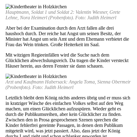
Hauptmann, Soldat 1 und Soldat 2: Valentin Wiesner, Grete
Lehne, Nora Heimerl (Probenfoto). Foto: Judith Heimerl
Aber bei der Examination durch den Arzt fallen alle drei
haushoch durch. Der reiche hat Angst um seinen Besitz, der
Minister hat Angst um sein Amt und dem Ehemann verbietet die
Frau das Wein trinken. Große Heiterkeit im Saal.
Mit witzigen Regieeinfällen wird die Suche nach dem
Glücklichen abwechslungsreich. Da tragen die Kinder versteckt
Häuser herein, aus deren Fenster sie dann schauen.
Arzt und Kaufmann Habersack: Angela Toma, Sienna Obermeir
(Probenfoto). Foto: Judith Heimerl
Letztlich bleibt dem König nichts anderes übrig und er muss sich
in kratziger Wäsche des einfachen Volkes selbst auf den Weg
machen, um einen Glücklichen aufzuspüren. Wieder geht es
durch die Publikumsreihen, aber kein Glücklicher zu finden.
Zwischen den in Prosa gesprochenen Szenen sprechen die
Kinder fehlerfrei gereimte Passagen, in denen dem Publikum
mitgeteilt wird, was jetzt passiert. Also, dass jetzt der König
durchs Land zieht und schon schlanker geworden ist.