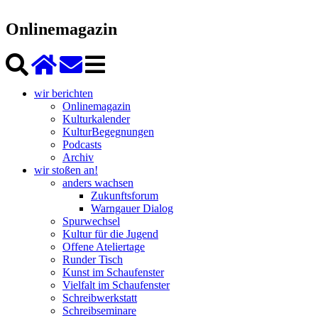
Onlinemagazin
wir berichten
Onlinemagazin
Kulturkalender
KulturBegegnungen
Podcasts
Archiv
wir stoßen an!
anders wachsen
Zukunftsforum
Warngauer Dialog
Spurwechsel
Kultur für die Jugend
Offene Ateliertage
Runder Tisch
Kunst im Schaufenster
Vielfalt im Schaufenster
Schreibwerkstatt
Schreibseminare