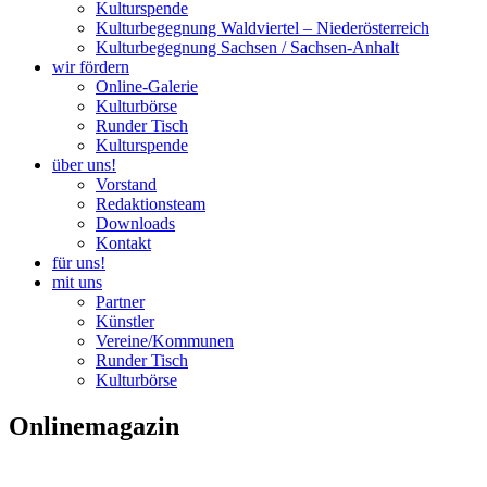
Kulturspende
Kulturbegegnung Waldviertel – Niederösterreich
Kulturbegegnung Sachsen / Sachsen-Anhalt
wir fördern
Online-Galerie
Kulturbörse
Runder Tisch
Kulturspende
über uns!
Vorstand
Redaktionsteam
Downloads
Kontakt
für uns!
mit uns
Partner
Künstler
Vereine/Kommunen
Runder Tisch
Kulturbörse
Onlinemagazin