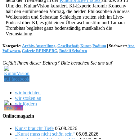
heißt der Thementag in der
Kulturbrücke Fratres
am 6.9. ab 15
Uhr, den KulturVision kuratiert. KI-Experte Jaromir Konecny
hält den einführenden Vortrag, die beiden Philosophen Andreas
Wolkenstein und Sebastian Schleidgen streiten sich im Live-
Podcast über KI, es gibt einen Überraschunsfilm und Tamara
Trombitas begleitet ganz bodenständig musikalisch die
Veranstaltung.
Kategorie:
Archiv
,
Ausstellung
,
Gesellschaft
,
Kunst
,
Podium
|
Stichwort:
Ana
Vollwesen
,
Galerie REINBERG
,
Rudolf Scholten
Gefällt Ihnen dieser Beitrag? Bitte besuchen Sie uns auf
wir berichten
wir stoßen an
wir fördern
Onlinemagazin
Kunst braucht Tiefe
06.08.2026
„Kunst muss nicht schön sein“
05.08.2026