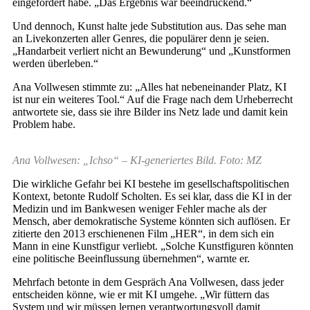
eingefordert habe. „Das Ergebnis war beeindruckend.“
Und dennoch, Kunst halte jede Substitution aus. Das sehe man
an Livekonzerten aller Genres, die populärer denn je seien.
„Handarbeit verliert nicht an Bewunderung“ und „Kunstformen
werden überleben.“
Ana Vollwesen stimmte zu: „Alles hat nebeneinander Platz, KI
ist nur ein weiteres Tool.“ Auf die Frage nach dem Urheberrecht
antwortete sie, dass sie ihre Bilder ins Netz lade und damit kein
Problem habe.
Ana Vollwesen: „Ichso“ – KI-generiertes Bild. Foto: MZ
Die wirkliche Gefahr bei KI bestehe im gesellschaftspolitischen
Kontext, betonte Rudolf Scholten. Es sei klar, dass die KI in der
Medizin und im Bankwesen weniger Fehler mache als der
Mensch, aber demokratische Systeme könnten sich auflösen. Er
zitierte den 2013 erschienenen Film „HER“, in dem sich ein
Mann in eine Kunstfigur verliebt. „Solche Kunstfiguren könnten
eine politische Beeinflussung übernehmen“, warnte er.
Mehrfach betonte in dem Gespräch Ana Vollwesen, dass jeder
entscheiden könne, wie er mit KI umgehe. „Wir füttern das
System und wir müssen lernen verantwortungsvoll damit