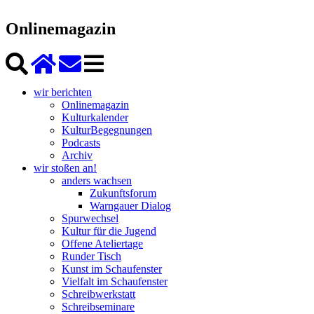
Onlinemagazin
wir berichten
Onlinemagazin
Kulturkalender
KulturBegegnungen
Podcasts
Archiv
wir stoßen an!
anders wachsen
Zukunftsforum
Warngauer Dialog
Spurwechsel
Kultur für die Jugend
Offene Ateliertage
Runder Tisch
Kunst im Schaufenster
Vielfalt im Schaufenster
Schreibwerkstatt
Schreibseminare