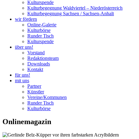
Kulturspende
Kulturbegegnung Waldviertel – Niederösterreich
Kulturbegegnung Sachsen / Sachsen-Anhalt
wir fördern
Online-Galerie
Kulturbörse
Runder Tisch
Kulturspende
über uns!
Vorstand
Redaktionsteam
Downloads
Kontakt
für uns!
mit uns
Partner
Künstler
Vereine/Kommunen
Runder Tisch
Kulturbörse
Onlinemagazin