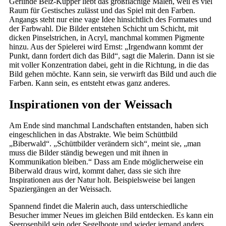
Gerlinde Belz-Küpper liebt das großflächige Malen, weil es viel
Raum für Gestisches zulässt und das Spiel mit den Farben.
Angangs steht nur eine vage Idee hinsichtlich des Formates und
der Farbwahl. Die Bilder entstehen Schicht um Schicht, mit
dicken Pinselstrichen, in Acryl, manchmal kommen Pigmente
hinzu. Aus der Spielerei wird Ernst: „Irgendwann kommt der
Punkt, dann fordert dich das Bild“, sagt die Malerin. Dann ist sie
mit voller Konzentration dabei, geht in die Richtung, in die das
Bild gehen möchte. Kann sein, sie verwirft das Bild und auch die
Farben. Kann sein, es entsteht etwas ganz anderes.
Inspirationen von der Weissach
Am Ende sind manchmal Landschaften entstanden, haben sich
eingeschlichen in das Abstrakte. Wie beim Schüttbild
„Biberwald“. „Schüttbilder verändern sich“, meint sie, „man
muss die Bilder ständig bewegen und mit ihnen in
Kommunikation bleiben.“ Dass am Ende möglicherweise ein
Biberwald draus wird, kommt daher, dass sie sich ihre
Inspirationen aus der Natur holt. Beispielsweise bei langen
Spaziergängen an der Weissach.
Spannend findet die Malerin auch, dass unterschiedliche
Besucher immer Neues im gleichen Bild entdecken. Es kann ein
Seerosenbild sein oder Segelboote und wieder jemand anders