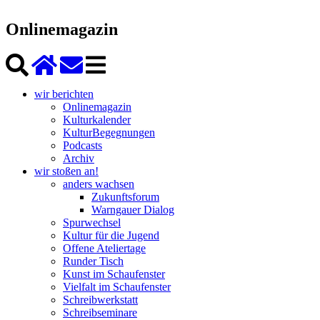
Onlinemagazin
wir berichten
Onlinemagazin
Kulturkalender
KulturBegegnungen
Podcasts
Archiv
wir stoßen an!
anders wachsen
Zukunftsforum
Warngauer Dialog
Spurwechsel
Kultur für die Jugend
Offene Ateliertage
Runder Tisch
Kunst im Schaufenster
Vielfalt im Schaufenster
Schreibwerkstatt
Schreibseminare