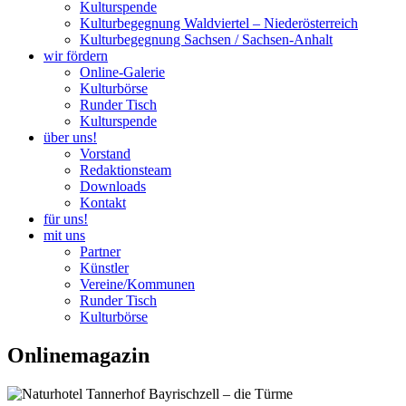
Kulturspende
Kulturbegegnung Waldviertel – Niederösterreich
Kulturbegegnung Sachsen / Sachsen-Anhalt
wir fördern
Online-Galerie
Kulturbörse
Runder Tisch
Kulturspende
über uns!
Vorstand
Redaktionsteam
Downloads
Kontakt
für uns!
mit uns
Partner
Künstler
Vereine/Kommunen
Runder Tisch
Kulturbörse
Onlinemagazin