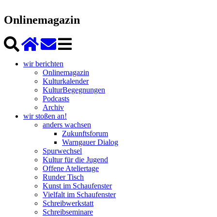
Onlinemagazin
wir berichten
Onlinemagazin
Kulturkalender
KulturBegegnungen
Podcasts
Archiv
wir stoßen an!
anders wachsen
Zukunftsforum
Warngauer Dialog
Spurwechsel
Kultur für die Jugend
Offene Ateliertage
Runder Tisch
Kunst im Schaufenster
Vielfalt im Schaufenster
Schreibwerkstatt
Schreibseminare