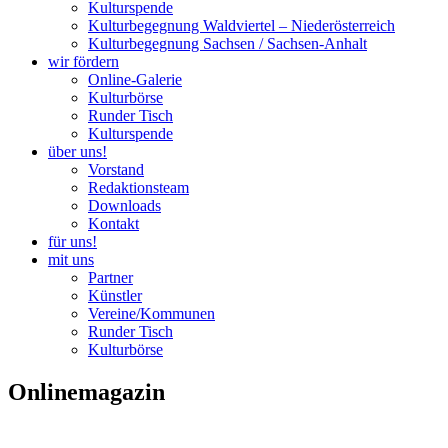
Kulturspende
Kulturbegegnung Waldviertel – Niederösterreich
Kulturbegegnung Sachsen / Sachsen-Anhalt
wir fördern
Online-Galerie
Kulturbörse
Runder Tisch
Kulturspende
über uns!
Vorstand
Redaktionsteam
Downloads
Kontakt
für uns!
mit uns
Partner
Künstler
Vereine/Kommunen
Runder Tisch
Kulturbörse
Onlinemagazin