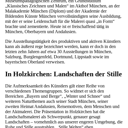
Museumspädagogischen Zentrum, ein Grundstudium
„Klassisches Zeichnen und Malen“ im Akthof München, an der
Malakademie München (Diplom) und der Akademie der
Bildenden Künste München vervollständigten seine Ausbildung,
mit der er seine Leidenschaft für die Malerei quasi „in Form“
brachte und zementierte. Heute ist er freischaffend tätig in
München, Oberbayern und Andalusien.
Die Ausstellungstätigkeit des produktiven und aktiven Künstlers
kann als äußerst rege bezeichnet werden, kann er doch in den
letzten zehn Jahren auf etwa 30 Ausstellungen in München,
Salzburg, Burglengenfeld, Dortmund, Lippstadt sowie im
bayerischen Oberland verweisen.
In Holzkirchen: Landschaften der Stille
Die Aufmerksamkeit des Künstlers gilt einer Reihe von
verschiedenen Themengruppen. So widmet er sich den
Bereichen „Bayern und Berge“, „Winter und Schnee“ und
weiteren Naturthemen auch seiner Stadt München, seiner
zweiten Heimat Andalusien, Reisemotiven, dem Menschen und
der Aktmalerei. Die Präsentation in Holzkirchen hat die
Landschaftsmalerei als Schwerpunkt, genauer gesagt
Landschaften – vornehmlich aus unserer engeren Umgebung, die
Ruhe und Stille ausstrahlen, „Stille Welten“ eben.