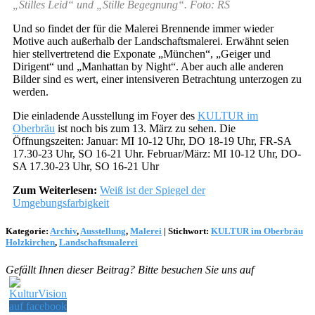
„Stilles Leid“ und „Stille Begegnung“. Foto: RS
Und so findet der für die Malerei Brennende immer wieder
Motive auch außerhalb der Landschaftsmalerei. Erwähnt seien
hier stellvertretend die Exponate „München“, „Geiger und
Dirigent“ und „Manhattan by Night“. Aber auch alle anderen
Bilder sind es wert, einer intensiveren Betrachtung unterzogen zu
werden.
Die einladende Ausstellung im Foyer des
KULTUR im
Oberbräu
ist noch bis zum 13. März zu sehen. Die
Öffnungszeiten: Januar: MI 10-12 Uhr, DO 18-19 Uhr, FR-SA
17.30-23 Uhr, SO 16-21 Uhr. Februar/März: MI 10-12 Uhr, DO-
SA 17.30-23 Uhr, SO 16-21 Uhr
Zum Weiterlesen:
Weiß ist der Spiegel der
Umgebungsfarbigkeit
Kategorie:
Archiv
,
Ausstellung
,
Malerei
|
Stichwort:
KULTUR im Oberbräu
Holzkirchen
,
Landschaftsmalerei
Gefällt Ihnen dieser Beitrag? Bitte besuchen Sie uns auf