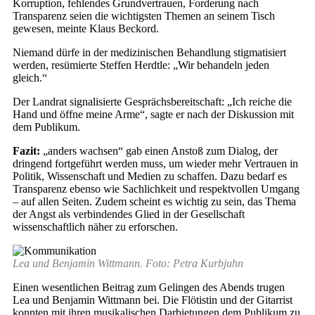
Korruption, fehlendes Grundvertrauen, Forderung nach
Transparenz seien die wichtigsten Themen an seinem Tisch
gewesen, meinte Klaus Beckord.
Niemand dürfe in der medizinischen Behandlung stigmatisiert
werden, resümierte Steffen Herdtle: „Wir behandeln jeden
gleich.“
Der Landrat signalisierte Gesprächsbereitschaft: „Ich reiche die
Hand und öffne meine Arme“, sagte er nach der Diskussion mit
dem Publikum.
Fazit:
„anders wachsen“ gab einen Anstoß zum Dialog, der
dringend fortgeführt werden muss, um wieder mehr Vertrauen in
Politik, Wissenschaft und Medien zu schaffen. Dazu bedarf es
Transparenz ebenso wie Sachlichkeit und respektvollen Umgang
– auf allen Seiten. Zudem scheint es wichtig zu sein, das Thema
der Angst als verbindendes Glied in der Gesellschaft
wissenschaftlich näher zu erforschen.
Lea und Benjamin Wittmann. Foto: Petra Kurbjuhn
Einen wesentlichen Beitrag zum Gelingen des Abends trugen
Lea und Benjamin Wittmann bei. Die Flötistin und der Gitarrist
konnten mit ihren musikalischen Darbietungen dem Publikum zu