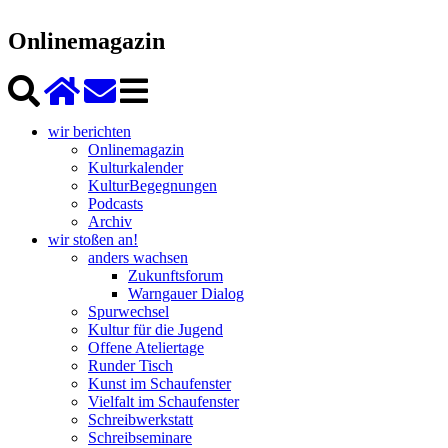
Onlinemagazin
wir berichten
Onlinemagazin
Kulturkalender
KulturBegegnungen
Podcasts
Archiv
wir stoßen an!
anders wachsen
Zukunftsforum
Warngauer Dialog
Spurwechsel
Kultur für die Jugend
Offene Ateliertage
Runder Tisch
Kunst im Schaufenster
Vielfalt im Schaufenster
Schreibwerkstatt
Schreibseminare