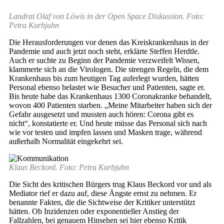
Landrat Olaf von Löwis in der Open Space Diskussion. Foto:
Petra Kurbjuhn
Die Herausforderungen vor denen das Kreiskrankenhaus in der
Pandemie und auch jetzt noch steht, erklärte Steffen Herdtle.
Auch er suchte zu Beginn der Pandemie verzweifelt Wissen,
klammerte sich an die Virologen. Die strengen Regeln, die dem
Krankenhaus bis zum heutigen Tag auferlegt wurden, hätten
Personal ebenso belastet wie Besucher und Patienten, sagte er.
Bis heute habe das Krankenhaus 1300 Coronakranke behandelt,
wovon 400 Patienten starben. „Meine Mitarbeiter haben sich der
Gefahr ausgesetzt und mussten auch hören: Corona gibt es
nicht“, konstatierte er. Und heute müsse das Personal sich nach
wie vor testen und impfen lassen und Masken trage, während
außerhalb Normalität eingekehrt sei.
Klaus Beckord. Foto: Petra Kurbjuhn
Die Sicht des kritischen Bürgers trug Klaus Beckord vor und als
Mediator rief er dazu auf, diese Ängste ernst zu nehmen. Er
benannte Fakten, die die Sichtweise der Kritiker unterstützt
hätten. Ob Inzidenzen oder exponentieller Anstieg der
Fallzahlen, bei genauem Hinsehen sei hier ebenso Kritik