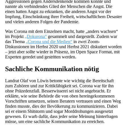
Aggressionen gegen Andersdenkende kommen konnte und
nannte als verbindendes Glied der Menschen die Angst. Die
einen hatten Angst zu erkranken, die anderen Angst vor der
Impfung, Einschränkung ihrer Freiheit, wirtschaftlichem Desaster
und vielen anderen Folgen der Pandemie.
Was Corona mit dem Einzelnen macht, hatte „anders wachsen“
im Projekt
„Dokurona“
gesammelt und dargestellt. Zudem war
das Thema
„Corona und die Medien“
in zwei Zoom-
Diskussionen im Herbst 2020 und Herbst 2021 diskutiert worden
– jetzt aber sollte wieder in Präsenz, im Open Space Format, mit
Experten geredet und gestritten werden.
Sachliche Kommunikation nötig
Landrat Olaf von Löwis betonte wie wichtig die Bereitschaft
zum Zuhören und zur Kritikfähigkeit sei. Corona war für ihn
ohne Präzedenzfall. Besserwisserei sei nicht angebracht. Er
erklärte, wie seine Behörde die von oben hereingekommenen
Vorschriften umsetzen, seinen Beratern vertrauen und einen Weg
finden musste, dies der Bevölkerung zu kommunizieren. Dabei
sei er einem Shitstorm und sogar Morddrohungen ausgesetzt
gewesen. Er warb dafür, dass jeder seine Meinung hinterfragen
müsse, um eine sachliche Kommunikation zu erreichen.