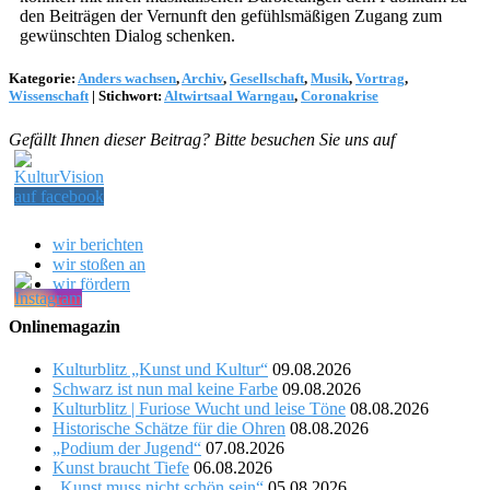
den Beiträgen der Vernunft den gefühlsmäßigen Zugang zum
gewünschten Dialog schenken.
Kategorie:
Anders wachsen
,
Archiv
,
Gesellschaft
,
Musik
,
Vortrag
,
Wissenschaft
|
Stichwort:
Altwirtsaal Warngau
,
Coronakrise
Gefällt Ihnen dieser Beitrag? Bitte besuchen Sie uns auf
wir berichten
wir stoßen an
wir fördern
Onlinemagazin
Kulturblitz „Kunst und Kultur“
09.08.2026
Schwarz ist nun mal keine Farbe
09.08.2026
Kulturblitz | Furiose Wucht und leise Töne
08.08.2026
Historische Schätze für die Ohren
08.08.2026
„Podium der Jugend“
07.08.2026
Kunst braucht Tiefe
06.08.2026
„Kunst muss nicht schön sein“
05.08.2026