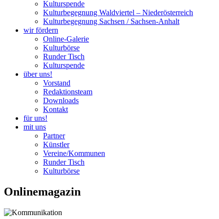
Kulturspende
Kulturbegegnung Waldviertel – Niederösterreich
Kulturbegegnung Sachsen / Sachsen-Anhalt
wir fördern
Online-Galerie
Kulturbörse
Runder Tisch
Kulturspende
über uns!
Vorstand
Redaktionsteam
Downloads
Kontakt
für uns!
mit uns
Partner
Künstler
Vereine/Kommunen
Runder Tisch
Kulturbörse
Onlinemagazin