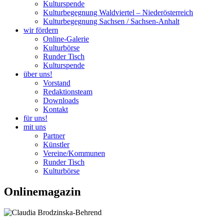
Kulturspende
Kulturbegegnung Waldviertel – Niederösterreich
Kulturbegegnung Sachsen / Sachsen-Anhalt
wir fördern
Online-Galerie
Kulturbörse
Runder Tisch
Kulturspende
über uns!
Vorstand
Redaktionsteam
Downloads
Kontakt
für uns!
mit uns
Partner
Künstler
Vereine/Kommunen
Runder Tisch
Kulturbörse
Onlinemagazin