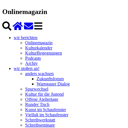
Onlinemagazin
wir berichten
Onlinemagazin
Kulturkalender
KulturBegegnungen
Podcasts
Archiv
wir stoßen an!
anders wachsen
Zukunftsforum
Warngauer Dialog
Spurwechsel
Kultur für die Jugend
Offene Ateliertage
Runder Tisch
Kunst im Schaufenster
Vielfalt im Schaufenster
Schreibwerkstatt
Schreibseminare