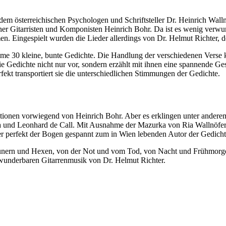
 österreichischen Psychologen und Schriftsteller Dr. Heinrich Wallnöf
ener Gitarristen und Komponisten Heinrich Bohr. Da ist es wenig verwu
. Eingespielt wurden die Lieder allerdings von Dr. Helmut Richter, d
me 30 kleine, bunte Gedichte. Die Handlung der verschiedenen Verse kö
die Gedichte nicht nur vor, sondern erzählt mit ihnen eine spannende G
ekt transportiert sie die unterschiedlichen Stimmungen der Gedichte.
tionen vorwiegend von Heinrich Bohr. Aber es erklingen unter andere
ka und Leonhard de Call. Mit Ausnahme der Mazurka von Ria Wallnöfe
der perfekt der Bogen gespannt zum in Wien lebenden Autor der Gedicht
nern und Hexen, von der Not und vom Tod, von Nacht und Frühmorgen
wunderbaren Gitarrenmusik von Dr. Helmut Richter.