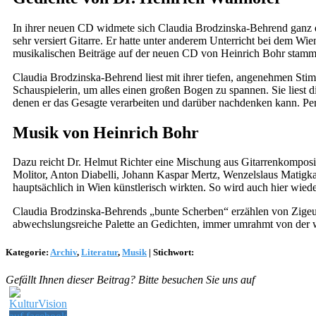
In ihrer neuen CD widmete sich Claudia Brodzinska-Behrend ganz dem
sehr versiert Gitarre. Er hatte unter anderem Unterricht bei dem Wi
musikalischen Beiträge auf der neuen CD von Heinrich Bohr stammen
Claudia Brodzinska-Behrend liest mit ihrer tiefen, angenehmen Stim
Schauspielerin, um alles einen großen Bogen zu spannen. Sie liest 
denen er das Gesagte verarbeiten und darüber nachdenken kann. Perf
Musik von Heinrich Bohr
Dazu reicht Dr. Helmut Richter eine Mischung aus Gitarrenkomposi
Molitor, Anton Diabelli, Johann Kaspar Mertz, Wenzelslaus Matig
hauptsächlich in Wien künstlerisch wirkten. So wird auch hier wie
Claudia Brodzinska-Behrends „bunte Scherben“ erzählen von Zigeu
abwechslungsreiche Palette an Gedichten, immer umrahmt von der 
Kategorie:
Archiv
,
Literatur
,
Musik
|
Stichwort:
Gefällt Ihnen dieser Beitrag? Bitte besuchen Sie uns auf