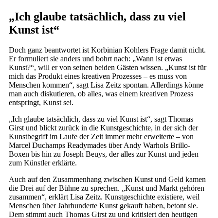
„Ich glaube tatsächlich, dass zu viel
Kunst ist“
Doch ganz beantwortet ist Korbinian Kohlers Frage damit nicht.
Er formuliert sie anders und bohrt nach: „Wann ist etwas
Kunst?“, will er von seinen beiden Gästen wissen. „Kunst ist für
mich das Produkt eines kreativen Prozesses – es muss von
Menschen kommen“, sagt Lisa Zeitz spontan. Allerdings könne
man auch diskutieren, ob alles, was einem kreativen Prozess
entspringt, Kunst sei.
„Ich glaube tatsächlich, dass zu viel Kunst ist“, sagt Thomas
Girst und blickt zurück in die Kunstgeschichte, in der sich der
Kunstbegriff im Laufe der Zeit immer mehr erweiterte – von
Marcel Duchamps Readymades über Andy Warhols Brillo-
Boxen bis hin zu Joseph Beuys, der alles zur Kunst und jeden
zum Künstler erklärte.
Auch auf den Zusammenhang zwischen Kunst und Geld kamen
die Drei auf der Bühne zu sprechen. „Kunst und Markt gehören
zusammen“, erklärt Lisa Zeitz. Kunstgeschichte existiere, weil
Menschen über Jahrhunderte Kunst gekauft haben, betont sie.
Dem stimmt auch Thomas Girst zu und kritisiert den heutigen