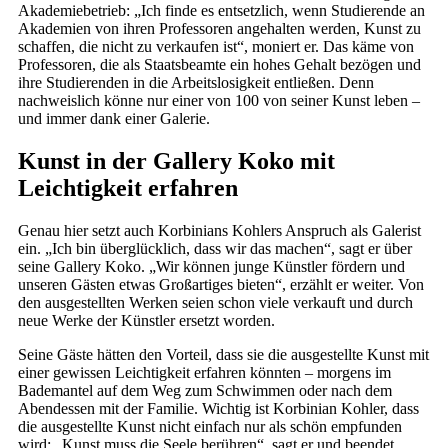
Akademiebetrieb: „Ich finde es entsetzlich, wenn Studierende an
Akademien von ihren Professoren angehalten werden, Kunst zu
schaffen, die nicht zu verkaufen ist“, moniert er. Das käme von
Professoren, die als Staatsbeamte ein hohes Gehalt bezögen und
ihre Studierenden in die Arbeitslosigkeit entließen. Denn
nachweislich könne nur einer von 100 von seiner Kunst leben –
und immer dank einer Galerie.
Kunst in der Gallery Koko mit
Leichtigkeit erfahren
Genau hier setzt auch Korbinians Kohlers Anspruch als Galerist
ein. „Ich bin überglücklich, dass wir das machen“, sagt er über
seine Gallery Koko. „Wir können junge Künstler fördern und
unseren Gästen etwas Großartiges bieten“, erzählt er weiter. Von
den ausgestellten Werken seien schon viele verkauft und durch
neue Werke der Künstler ersetzt worden.
Seine Gäste hätten den Vorteil, dass sie die ausgestellte Kunst mit
einer gewissen Leichtigkeit erfahren könnten – morgens im
Bademantel auf dem Weg zum Schwimmen oder nach dem
Abendessen mit der Familie. Wichtig ist Korbinian Kohler, dass
die ausgestellte Kunst nicht einfach nur als schön empfunden
wird: „Kunst muss die Seele berühren“, sagt er und beendet