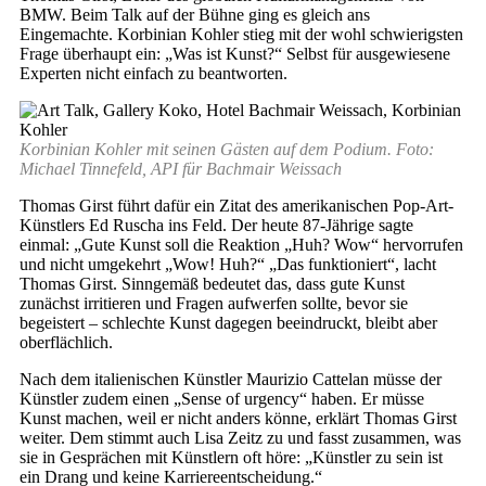
BMW. Beim Talk auf der Bühne ging es gleich ans
Eingemachte. Korbinian Kohler stieg mit der wohl schwierigsten
Frage überhaupt ein: „Was ist Kunst?“ Selbst für ausgewiesene
Experten nicht einfach zu beantworten.
Korbinian Kohler mit seinen Gästen auf dem Podium. Foto:
Michael Tinnefeld, API für Bachmair Weissach
Thomas Girst führt dafür ein Zitat des amerikanischen Pop-Art-
Künstlers Ed Ruscha ins Feld. Der heute 87-Jährige sagte
einmal: „Gute Kunst soll die Reaktion „Huh? Wow“ hervorrufen
und nicht umgekehrt „Wow! Huh?“ „Das funktioniert“, lacht
Thomas Girst. Sinngemäß bedeutet das, dass gute Kunst
zunächst irritieren und Fragen aufwerfen sollte, bevor sie
begeistert – schlechte Kunst dagegen beeindruckt, bleibt aber
oberflächlich.
Nach dem italienischen Künstler Maurizio Cattelan müsse der
Künstler zudem einen „Sense of urgency“ haben. Er müsse
Kunst machen, weil er nicht anders könne, erklärt Thomas Girst
weiter. Dem stimmt auch Lisa Zeitz zu und fasst zusammen, was
sie in Gesprächen mit Künstlern oft höre: „Künstler zu sein ist
ein Drang und keine Karriereentscheidung.“