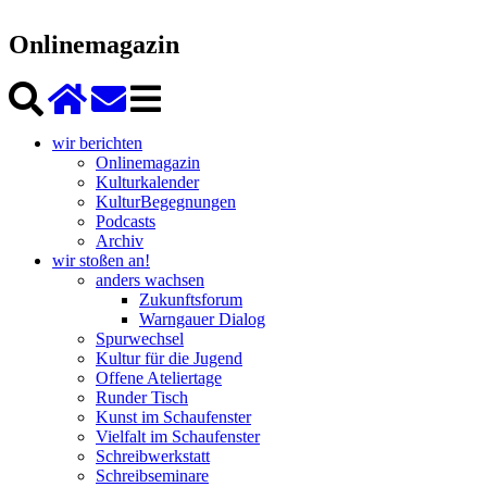
Onlinemagazin
wir berichten
Onlinemagazin
Kulturkalender
KulturBegegnungen
Podcasts
Archiv
wir stoßen an!
anders wachsen
Zukunftsforum
Warngauer Dialog
Spurwechsel
Kultur für die Jugend
Offene Ateliertage
Runder Tisch
Kunst im Schaufenster
Vielfalt im Schaufenster
Schreibwerkstatt
Schreibseminare