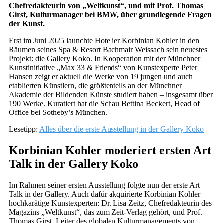
Chefredakteurin von „Weltkunst“, und mit Prof. Thomas
Girst, Kulturmanager bei BMW, über grundlegende Fragen
der Kunst.
Erst im Juni 2025 launchte Hotelier Korbinian Kohler in den
Räumen seines Spa & Resort Bachmair Weissach sein neuestes
Projekt: die Gallery Koko. In Kooperation mit der Münchner
Kunstinitiative „Max 33 & Friends“ von Kunstexperte Peter
Hansen zeigt er aktuell die Werke von 19 jungen und auch
etablierten Künstlern, die größtenteils an der Münchner
Akademie der Bildenden Künste studiert haben – insgesamt über
190 Werke. Kuratiert hat die Schau Bettina Beckert, Head of
Office bei Sotheby’s München.
Lesetipp:
Alles über die erste Ausstellung in der Gallery Koko
Korbinian Kohler moderiert ersten Art
Talk in der Gallery Koko
Im Rahmen seiner ersten Ausstellung folgte nun der erste Art
Talk in der Gallery. Auch dafür akquirierte Korbinian Kohler
hochkarätige Kunstexperten: Dr. Lisa Zeitz, Chefredakteurin des
Magazins „Weltkunst“, das zum Zeit-Verlag gehört, und Prof.
Thomas Girst, Leiter des globalen Kulturmanagements von