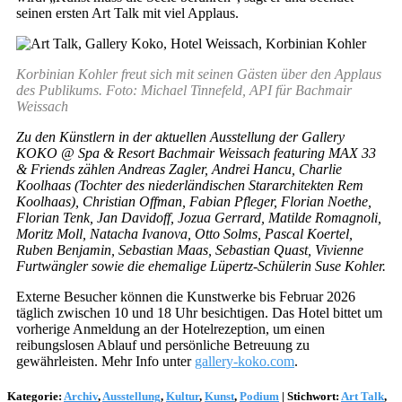
seinen ersten Art Talk mit viel Applaus.
Korbinian Kohler freut sich mit seinen Gästen über den Applaus
des Publikums. Foto: Michael Tinnefeld, API für Bachmair
Weissach
Zu den Künstlern in der aktuellen Ausstellung der Gallery
KOKO @ Spa & Resort Bachmair Weissach featuring MAX 33
& Friends zählen Andreas Zagler, Andrei Hancu, Charlie
Koolhaas (Tochter des niederländischen Stararchitekten Rem
Koolhaas), Christian Offman, Fabian Pfleger, Florian Noethe,
Florian Tenk, Jan Davidoff, Jozua Gerrard, Matilde Romagnoli,
Moritz Moll, Natacha Ivanova, Otto Solms, Pascal Koertel,
Ruben Benjamin, Sebastian Maas, Sebastian Quast, Vivienne
Furtwängler sowie die ehemalige Lüpertz-Schülerin Suse Kohler.
Externe Besucher können die Kunstwerke bis Februar 2026
täglich zwischen 10 und 18 Uhr besichtigen. Das Hotel bittet um
vorherige Anmeldung an der Hotelrezeption, um einen
reibungslosen Ablauf und persönliche Betreuung zu
gewährleisten. Mehr Info unter
gallery-koko.com
.
Kategorie:
Archiv
,
Ausstellung
,
Kultur
,
Kunst
,
Podium
|
Stichwort:
Art Talk
,