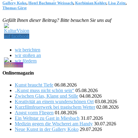
Gallery Koko
,
Hotel Bachmair Weissach
,
Korbinian Kohler
,
Lisa Zeitz
,
Thomas Girst
Gefällt Ihnen dieser Beitrag? Bitte besuchen Sie uns auf
wir berichten
wir stoßen an
wir fördern
Onlinemagazin
Kunst braucht Tiefe
06.08.2026
„Kunst muss nicht schön sein“
05.08.2026
Zwischen Glas, Klang und Stille
04.08.2026
Kreativität an einem wunderschönen Ort
03.08.2026
Kurzfilmfeuerwerk bei tragischem Wetter
02.08.2026
Angst vorm Fliegen
01.08.2026
Ein Weltstar zu Gast in Miesbach
31.07.2026
Medizin gegen die Wischerei am Handy
30.07.2026
Neue Kunst in der Gallery Koko
29.07.2026