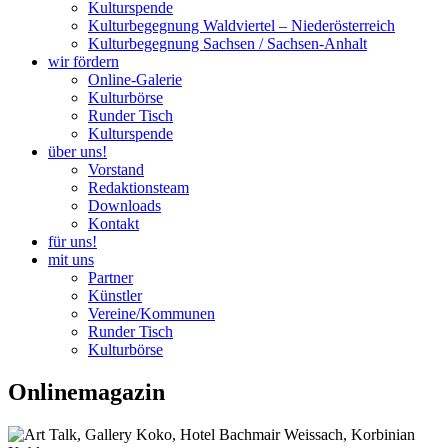
Kulturspende
Kulturbegegnung Waldviertel – Niederösterreich
Kulturbegegnung Sachsen / Sachsen-Anhalt
wir fördern
Online-Galerie
Kulturbörse
Runder Tisch
Kulturspende
über uns!
Vorstand
Redaktionsteam
Downloads
Kontakt
für uns!
mit uns
Partner
Künstler
Vereine/Kommunen
Runder Tisch
Kulturbörse
Onlinemagazin