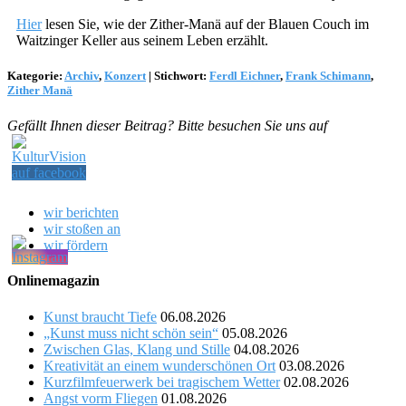
Hier
lesen Sie, wie der Zither-Manä auf der Blauen Couch im
Waitzinger Keller aus seinem Leben erzählt.
Kategorie:
Archiv
,
Konzert
|
Stichwort:
Ferdl Eichner
,
Frank Schimann
,
Zither Manä
Gefällt Ihnen dieser Beitrag? Bitte besuchen Sie uns auf
wir berichten
wir stoßen an
wir fördern
Onlinemagazin
Kunst braucht Tiefe
06.08.2026
„Kunst muss nicht schön sein“
05.08.2026
Zwischen Glas, Klang und Stille
04.08.2026
Kreativität an einem wunderschönen Ort
03.08.2026
Kurzfilmfeuerwerk bei tragischem Wetter
02.08.2026
Angst vorm Fliegen
01.08.2026