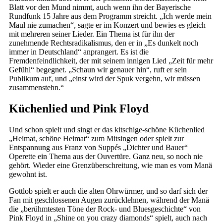
Blatt vor den Mund nimmt, auch wenn ihn der Bayerische
Rundfunk 15 Jahre aus dem Programm streicht. „Ich werde mein
Maul nie zumachen“, sagte er im Konzert und bewies es gleich
mit mehreren seiner Lieder. Ein Thema ist für ihn der
zunehmende Rechtsradikalismus, den er in „Es dunkelt noch
immer in Deutschland“ anprangert. Es ist die
Fremdenfeindlichkeit, der mit seinem innigen Lied „Zeit für mehr
Gefühl“ begegnet. „Schaun wir genauer hin“, ruft er sein
Publikum auf, und „einst wird der Spuk vergehn, wir müssen
zusammenstehn.“
Küchenlied und Pink Floyd
Und schon spielt und singt er das kitschige-schöne Küchenlied
„Heimat, schöne Heimat“ zum Mitsingen oder spielt zur
Entspannung aus Franz von Suppés „Dichter und Bauer“
Operette ein Thema aus der Ouvertüre. Ganz neu, so noch nie
gehört. Wieder eine Grenzüberschreitung, wie man es vom Manä
gewohnt ist.
Gottlob spielt er auch die alten Ohrwürmer, und so darf sich der
Fan mit geschlossenen Augen zurücklehnen, während der Manä
die „berühmtesten Töne der Rock- und Bluesgeschichte“ von
Pink Floyd in „Shine on you crazy diamonds“ spielt, auch nach