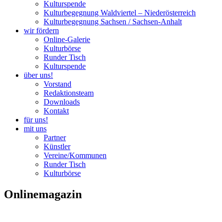
Kulturspende
Kulturbegegnung Waldviertel – Niederösterreich
Kulturbegegnung Sachsen / Sachsen-Anhalt
wir fördern
Online-Galerie
Kulturbörse
Runder Tisch
Kulturspende
über uns!
Vorstand
Redaktionsteam
Downloads
Kontakt
für uns!
mit uns
Partner
Künstler
Vereine/Kommunen
Runder Tisch
Kulturbörse
Onlinemagazin