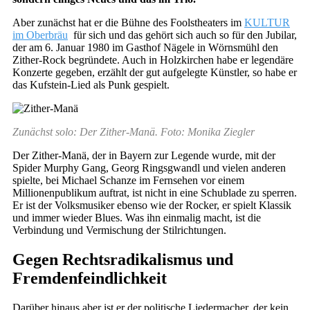
Aber zunächst hat er die Bühne des Foolstheaters im
KULTUR
im Oberbräu
für sich und das gehört sich auch so für den Jubilar,
der am 6. Januar 1980 im Gasthof Nägele in Wörnsmühl den
Zither-Rock begründete. Auch in Holzkirchen habe er legendäre
Konzerte gegeben, erzählt der gut aufgelegte Künstler, so habe er
das Kufstein-Lied als Punk gespielt.
Zunächst solo: Der Zither-Manä. Foto: Monika Ziegler
Der Zither-Manä, der in Bayern zur Legende wurde, mit der
Spider Murphy Gang, Georg Ringsgwandl und vielen anderen
spielte, bei Michael Schanze im Fernsehen vor einem
Millionenpublikum auftrat, ist nicht in eine Schublade zu sperren.
Er ist der Volksmusiker ebenso wie der Rocker, er spielt Klassik
und immer wieder Blues. Was ihn einmalig macht, ist die
Verbindung und Vermischung der Stilrichtungen.
Gegen Rechtsradikalismus und
Fremdenfeindlichkeit
Darüber hinaus aber ist er der politische Liedermacher, der kein