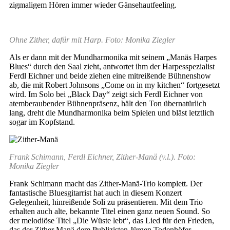
zigmaligem Hören immer wieder Gänsehautfeeling.
Ohne Zither, dafür mit Harp. Foto: Monika Ziegler
Als er dann mit der Mundharmonika mit seinem „Manäs Harpes
Blues“ durch den Saal zieht, antwortet ihm der Harpesspezialist
Ferdl Eichner und beide ziehen eine mitreißende Bühnenshow
ab, die mit Robert Johnsons „Come on in my kitchen“ fortgesetzt
wird. Im Solo bei „Black Day“ zeigt sich Ferdl Eichner von
atemberaubender Bühnenpräsenz, hält den Ton übernatürlich
lang, dreht die Mundharmonika beim Spielen und bläst letztlich
sogar im Kopfstand.
Frank Schimann, Ferdl Eichner, Zither-Manä (v.l.). Foto:
Monika Ziegler
Frank Schimann macht das Zither-Manä-Trio komplett. Der
fantastische Bluesgitarrist hat auch in diesem Konzert
Gelegenheit, hinreißende Soli zu präsentieren. Mit dem Trio
erhalten auch alte, bekannte Titel einen ganz neuen Sound. So
der melodiöse Titel „Die Wüste lebt“, das Lied für den Frieden,
das der Zither Manä dem Publizisten Jürgen Todenhöfer