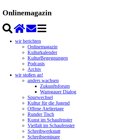
Onlinemagazin
wir berichten
Onlinemagazin
Kulturkalender
KulturBegegnungen
Podcasts
Archiv
wir stoßen an!
anders wachsen
Zukunftsforum
Warngauer Dialog
Spurwechsel
Kultur für die Jugend
Offene Ateliertage
Runder Tisch
Kunst im Schaufenster
Vielfalt im Schaufenster
Schreibwerkstatt
Schreibseminare