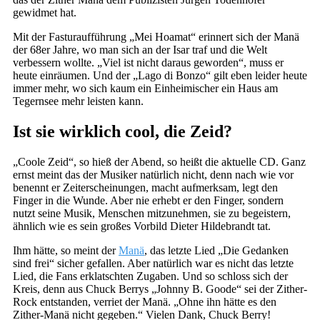
gewidmet hat.
Mit der Fasturaufführung „Mei Hoamat“ erinnert sich der Manä
der 68er Jahre, wo man sich an der Isar traf und die Welt
verbessern wollte. „Viel ist nicht daraus geworden“, muss er
heute einräumen. Und der „Lago di Bonzo“ gilt eben leider heute
immer mehr, wo sich kaum ein Einheimischer ein Haus am
Tegernsee mehr leisten kann.
Ist sie wirklich cool, die Zeid?
„Coole Zeid“, so hieß der Abend, so heißt die aktuelle CD. Ganz
ernst meint das der Musiker natürlich nicht, denn nach wie vor
benennt er Zeiterscheinungen, macht aufmerksam, legt den
Finger in die Wunde. Aber nie erhebt er den Finger, sondern
nutzt seine Musik, Menschen mitzunehmen, sie zu begeistern,
ähnlich wie es sein großes Vorbild Dieter Hildebrandt tat.
Ihm hätte, so meint der
Manä
, das letzte Lied „Die Gedanken
sind frei“ sicher gefallen. Aber natürlich war es nicht das letzte
Lied, die Fans erklatschten Zugaben. Und so schloss sich der
Kreis, denn aus Chuck Berrys „Johnny B. Goode“ sei der Zither-
Rock entstanden, verriet der Manä. „Ohne ihn hätte es den
Zither-Manä nicht gegeben.“ Vielen Dank, Chuck Berry!