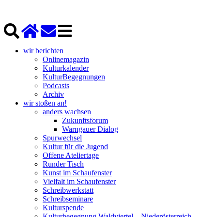
wir berichten
Onlinemagazin
Kulturkalender
KulturBegegnungen
Podcasts
Archiv
wir stoßen an!
anders wachsen
Zukunftsforum
Warngauer Dialog
Spurwechsel
Kultur für die Jugend
Offene Ateliertage
Runder Tisch
Kunst im Schaufenster
Vielfalt im Schaufenster
Schreibwerkstatt
Schreibseminare
Kulturspende
Kulturbegegnung Waldviertel – Niederösterreich