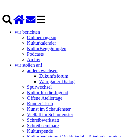
wir berichten
Onlinemagazin
Kulturkalender
KulturBegegnungen
Podcasts
Archiv
wir stoßen an!
anders wachsen
Zukunftsforum
Warngauer Dialog
Spurwechsel
Kultur für die Jugend
Offene Ateliertage
Runder Tisch
Kunst im Schaufenster
Vielfalt im Schaufenster
Schreibwerkstatt
Schreibseminare
Kulturspende
Kulturbegegnung Waldviertel – Niederösterreich