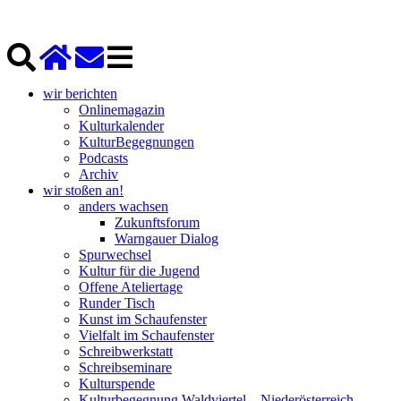
wir berichten
Onlinemagazin
Kulturkalender
KulturBegegnungen
Podcasts
Archiv
wir stoßen an!
anders wachsen
Zukunftsforum
Warngauer Dialog
Spurwechsel
Kultur für die Jugend
Offene Ateliertage
Runder Tisch
Kunst im Schaufenster
Vielfalt im Schaufenster
Schreibwerkstatt
Schreibseminare
Kulturspende
Kulturbegegnung Waldviertel – Niederösterreich