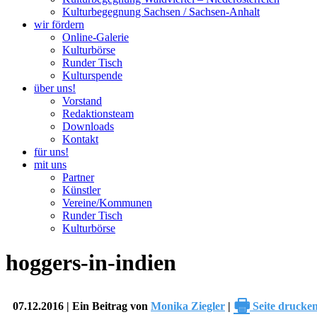
Kulturbegegnung Sachsen / Sachsen-Anhalt
wir fördern
Online-Galerie
Kulturbörse
Runder Tisch
Kulturspende
über uns!
Vorstand
Redaktionsteam
Downloads
Kontakt
für uns!
mit uns
Partner
Künstler
Vereine/Kommunen
Runder Tisch
Kulturbörse
hoggers-in-indien
🖶
07.12.2016 | Ein Beitrag von
Monika Ziegler
|
Seite drucke