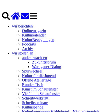
wir berichten
Onlinemagazin
Kulturkalender
KulturBegegnungen
Podcasts
Archiv
wir stoßen an!
anders wachsen
Zukunftsforum
Warngauer Dialog
Spurwechsel
Kultur für die Jugend
Offene Ateliertage
Runder Tisch
Kunst im Schaufenster
Vielfalt im Schaufenster
Schreibwerkstatt
Schreibseminare
Kulturspende
Kulturbegegnung Waldviertel – Niederösterreich