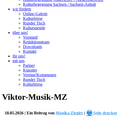
Kulturbegegnung Sachsen / Sachsen-Anhalt
wir fördern
Online-Galerie
Kulturbörse
Runder Tisch
Kulturspende
über uns!
Vorstand
Redaktionsteam
Downloads
Kontakt
für uns!
mit uns
Partner
Künstler
Vereine/Kommunen
Runder Tisch
Kulturbörse
Viktor-Musik-MZ
🖶
18.05.2026 | Ein Beitrag von
Monika Ziegler
|
Seite drucke