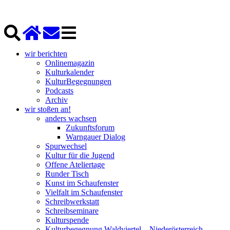
wir berichten
Onlinemagazin
Kulturkalender
KulturBegegnungen
Podcasts
Archiv
wir stoßen an!
anders wachsen
Zukunftsforum
Warngauer Dialog
Spurwechsel
Kultur für die Jugend
Offene Ateliertage
Runder Tisch
Kunst im Schaufenster
Vielfalt im Schaufenster
Schreibwerkstatt
Schreibseminare
Kulturspende
Kulturbegegnung Waldviertel – Niederösterreich