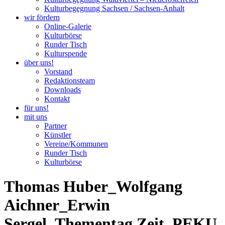
Kulturbegegnung Sachsen / Sachsen-Anhalt
wir fördern
Online-Galerie
Kulturbörse
Runder Tisch
Kulturspende
über uns!
Vorstand
Redaktionsteam
Downloads
Kontakt
für uns!
mit uns
Partner
Künstler
Vereine/Kommunen
Runder Tisch
Kulturbörse
Thomas Huber_Wolfgang
Aichner_Erwin
Sergel_Thementag Zeit_PEKU