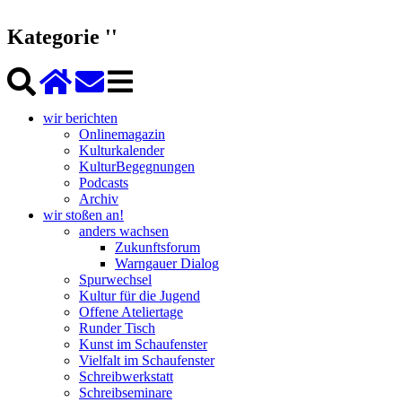
Kategorie ''
wir berichten
Onlinemagazin
Kulturkalender
KulturBegegnungen
Podcasts
Archiv
wir stoßen an!
anders wachsen
Zukunftsforum
Warngauer Dialog
Spurwechsel
Kultur für die Jugend
Offene Ateliertage
Runder Tisch
Kunst im Schaufenster
Vielfalt im Schaufenster
Schreibwerkstatt
Schreibseminare