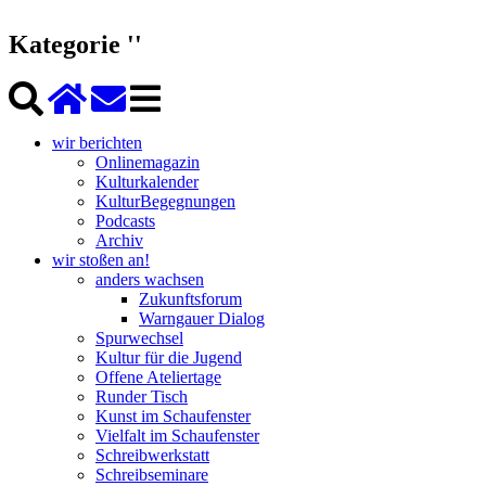
Kategorie ''
wir berichten
Onlinemagazin
Kulturkalender
KulturBegegnungen
Podcasts
Archiv
wir stoßen an!
anders wachsen
Zukunftsforum
Warngauer Dialog
Spurwechsel
Kultur für die Jugend
Offene Ateliertage
Runder Tisch
Kunst im Schaufenster
Vielfalt im Schaufenster
Schreibwerkstatt
Schreibseminare