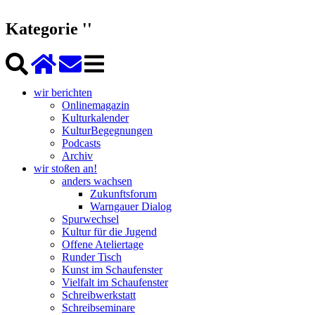
Kategorie ''
wir berichten
Onlinemagazin
Kulturkalender
KulturBegegnungen
Podcasts
Archiv
wir stoßen an!
anders wachsen
Zukunftsforum
Warngauer Dialog
Spurwechsel
Kultur für die Jugend
Offene Ateliertage
Runder Tisch
Kunst im Schaufenster
Vielfalt im Schaufenster
Schreibwerkstatt
Schreibseminare