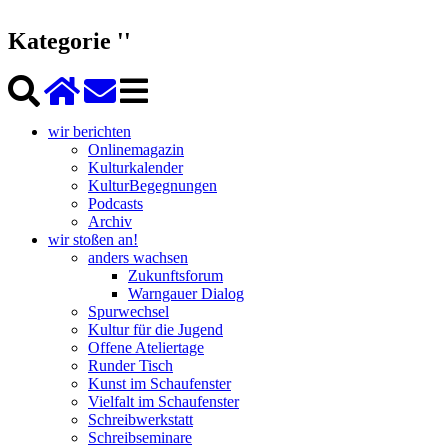
Kategorie ''
wir berichten
Onlinemagazin
Kulturkalender
KulturBegegnungen
Podcasts
Archiv
wir stoßen an!
anders wachsen
Zukunftsforum
Warngauer Dialog
Spurwechsel
Kultur für die Jugend
Offene Ateliertage
Runder Tisch
Kunst im Schaufenster
Vielfalt im Schaufenster
Schreibwerkstatt
Schreibseminare