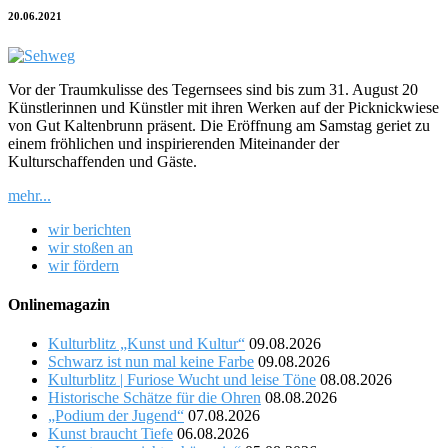
20.06.2021
Vor der Traumkulisse des Tegernsees sind bis zum 31. August 20
Künstlerinnen und Künstler mit ihren Werken auf der Picknickwiese
von Gut Kaltenbrunn präsent. Die Eröffnung am Samstag geriet zu
einem fröhlichen und inspirierenden Miteinander der
Kulturschaffenden und Gäste.
mehr...
wir berichten
wir stoßen an
wir fördern
Onlinemagazin
Kulturblitz „Kunst und Kultur“
09.08.2026
Schwarz ist nun mal keine Farbe
09.08.2026
Kulturblitz | Furiose Wucht und leise Töne
08.08.2026
Historische Schätze für die Ohren
08.08.2026
„Podium der Jugend“
07.08.2026
Kunst braucht Tiefe
06.08.2026