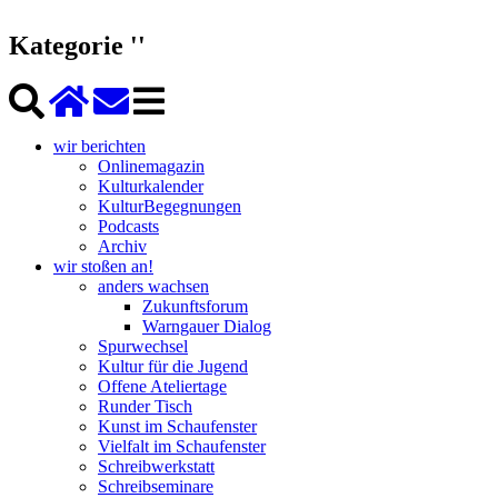
Kategorie ''
wir berichten
Onlinemagazin
Kulturkalender
KulturBegegnungen
Podcasts
Archiv
wir stoßen an!
anders wachsen
Zukunftsforum
Warngauer Dialog
Spurwechsel
Kultur für die Jugend
Offene Ateliertage
Runder Tisch
Kunst im Schaufenster
Vielfalt im Schaufenster
Schreibwerkstatt
Schreibseminare