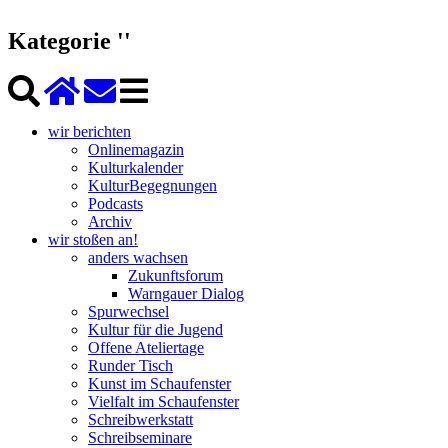
Kategorie ''
wir berichten
Onlinemagazin
Kulturkalender
KulturBegegnungen
Podcasts
Archiv
wir stoßen an!
anders wachsen
Zukunftsforum
Warngauer Dialog
Spurwechsel
Kultur für die Jugend
Offene Ateliertage
Runder Tisch
Kunst im Schaufenster
Vielfalt im Schaufenster
Schreibwerkstatt
Schreibseminare