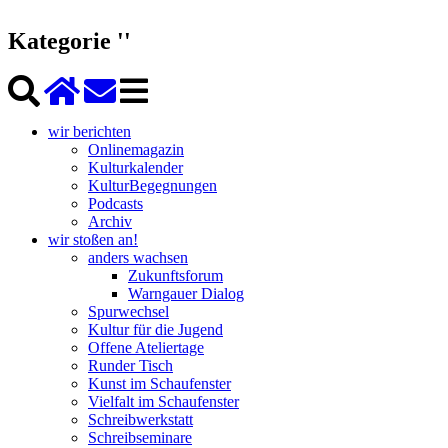
Kategorie ''
wir berichten
Onlinemagazin
Kulturkalender
KulturBegegnungen
Podcasts
Archiv
wir stoßen an!
anders wachsen
Zukunftsforum
Warngauer Dialog
Spurwechsel
Kultur für die Jugend
Offene Ateliertage
Runder Tisch
Kunst im Schaufenster
Vielfalt im Schaufenster
Schreibwerkstatt
Schreibseminare