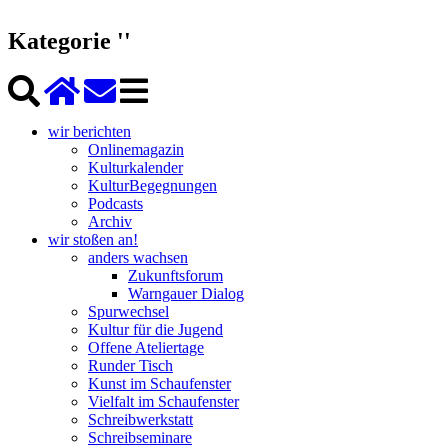
Kategorie ''
wir berichten
Onlinemagazin
Kulturkalender
KulturBegegnungen
Podcasts
Archiv
wir stoßen an!
anders wachsen
Zukunftsforum
Warngauer Dialog
Spurwechsel
Kultur für die Jugend
Offene Ateliertage
Runder Tisch
Kunst im Schaufenster
Vielfalt im Schaufenster
Schreibwerkstatt
Schreibseminare