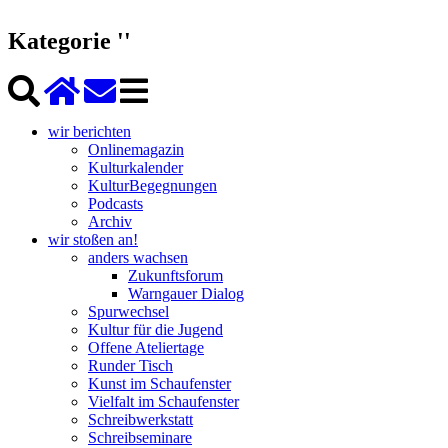
Kategorie ''
wir berichten
Onlinemagazin
Kulturkalender
KulturBegegnungen
Podcasts
Archiv
wir stoßen an!
anders wachsen
Zukunftsforum
Warngauer Dialog
Spurwechsel
Kultur für die Jugend
Offene Ateliertage
Runder Tisch
Kunst im Schaufenster
Vielfalt im Schaufenster
Schreibwerkstatt
Schreibseminare