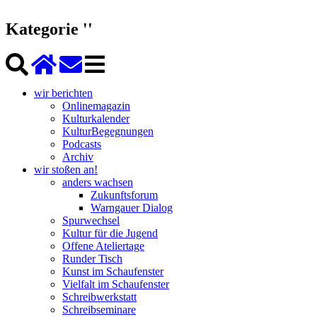
Kategorie ''
wir berichten
Onlinemagazin
Kulturkalender
KulturBegegnungen
Podcasts
Archiv
wir stoßen an!
anders wachsen
Zukunftsforum
Warngauer Dialog
Spurwechsel
Kultur für die Jugend
Offene Ateliertage
Runder Tisch
Kunst im Schaufenster
Vielfalt im Schaufenster
Schreibwerkstatt
Schreibseminare