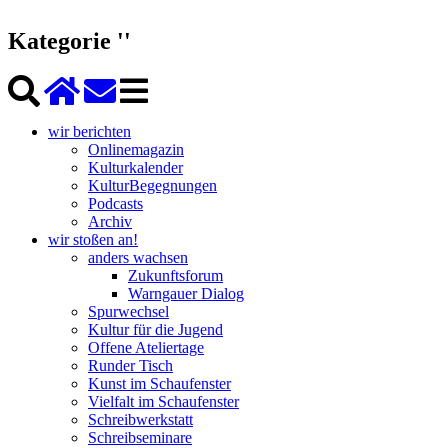
Kategorie ''
wir berichten
Onlinemagazin
Kulturkalender
KulturBegegnungen
Podcasts
Archiv
wir stoßen an!
anders wachsen
Zukunftsforum
Warngauer Dialog
Spurwechsel
Kultur für die Jugend
Offene Ateliertage
Runder Tisch
Kunst im Schaufenster
Vielfalt im Schaufenster
Schreibwerkstatt
Schreibseminare