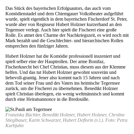
Das Stück des bayerischen Erfolgsautors, das auch vom
Komödienstadel und dem Chiemgauer Volkstheater aufgeführt
wurde, spielt eigentlich in dem bayerischen Fischerdorf St. Peter,
wurde aber von Regisseur Hubert Holzner kurzerhand an den
Tegernsee verlegt. Auch hier spielt die Fischerei eine große
Rolle. Es atmet den Charme der Nachkriegszeit, es wird noch mit
Mark bezahlt und die Geschlechter- und hierarchischen Rollen
entsprechen den fünfziger Jahren.
Hubert Holzner hat die Komödie professionell inszeniert und
spielt selber eine der Hauptrollen. Der arme Bonifaz,
Fischerknecht bei Chef Christian, muss diesem aus der Klemme
helfen. Und das tut Hubert Holzner gewohnt souverän und
liebevoll-grantig. Jener also kommt nach 15 Jahren und nach
dem Tod seiner Frau und des Vaters ins heimische Tegernsee
zurück, um die Fischerei zu übernehmen. Benedikt Holzner
spielt Christian überlegen, ein wenig weltmännisch und kommt
durch eine Heiratsannonce in die Bredouille.
Franziska Büchler, Benedikt Holzner, Hubert Holzner, Chrstine
Stieglbauer, Karin Schwarzer, Hubert Deflorin (v.l.). Foto: Petra
Kurbjuhn