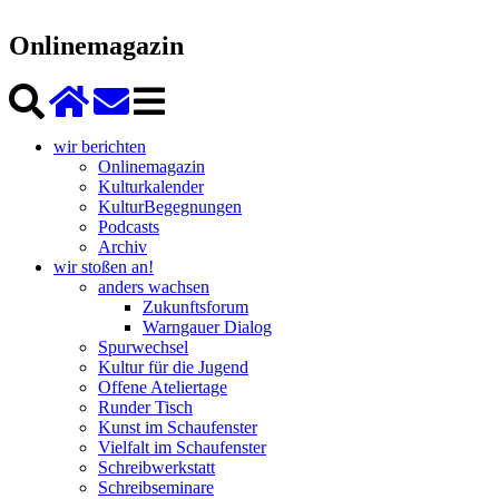
Onlinemagazin
wir berichten
Onlinemagazin
Kulturkalender
KulturBegegnungen
Podcasts
Archiv
wir stoßen an!
anders wachsen
Zukunftsforum
Warngauer Dialog
Spurwechsel
Kultur für die Jugend
Offene Ateliertage
Runder Tisch
Kunst im Schaufenster
Vielfalt im Schaufenster
Schreibwerkstatt
Schreibseminare