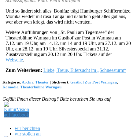
Schlussapplaus. Foto: Petra Kurbjuhn
Und so ändert sich alles, Bonifaz trägt Hamburger Schiffermütze,
Monika wedelt mit rosa Tanga und natürlich geht alles gut aus,
wer aber wen kriegt, das wird nicht verraten.
Weitere Aufführungen von „St. Pauli am Tegernsee“ der
Theaterbühne Warngau im Gasthof zur Post in Warngau am
7.12. um 19 Uhr, am 14.12. um 14 und 19 Uhr, am 27.12. um 20
Uhr, am 28.12. um 19 Uhr. Silvesterspecial am 31.12,
Zusatzvorstellung am 20.12 um 20 Uhr. Tickets auf der
Webseite
.
Zum Weiterlesen:
Liebe, Treue, Eifersucht im „Schneesturm“
Kategorie:
Archiv
,
Theater
|
Stichwort:
Gasthof Zur Post Warngau
,
Komödie
,
Theaterbühne Warngau
Gefällt Ihnen dieser Beitrag? Bitte besuchen Sie uns auf
wir berichten
wir stoßen an