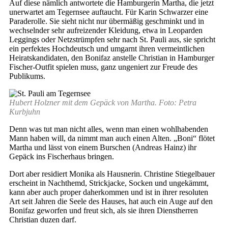
Auf diese nämlich antwortete die Hamburgerin Martha, die jetzt
unerwartet am Tegernsee auftaucht. Für Karin Schwarzer eine
Paraderolle. Sie sieht nicht nur übermäßig geschminkt und in
wechselnder sehr aufreizender Kleidung, etwa in Leoparden
Leggings oder Netzstrümpfen sehr nach St. Pauli aus, sie spricht
ein perfektes Hochdeutsch und umgarnt ihren vermeintlichen
Heiratskandidaten, den Bonifaz anstelle Christian in Hamburger
Fischer-Outfit spielen muss, ganz ungeniert zur Freude des
Publikums.
Hubert Holzner mit dem Gepäck von Martha. Foto: Petra
Kurbjuhn
Denn was tut man nicht alles, wenn man einen wohlhabenden
Mann haben will, da nimmt man auch einen Alten. „Boni“ flötet
Martha und lässt von einem Burschen (Andreas Hainz) ihr
Gepäck ins Fischerhaus bringen.
Dort aber residiert Monika als Hausnerin. Christine Stiegelbauer
erscheint in Nachthemd, Strickjacke, Socken und ungekämmt,
kann aber auch proper daherkommen und ist in ihrer resoluten
Art seit Jahren die Seele des Hauses, hat auch ein Auge auf den
Bonifaz geworfen und freut sich, als sie ihren Dienstherren
Christian duzen darf.