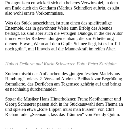
Protagonisten entwickelt sich ein heiteres Verwirrspiel, in dem
am Ende auch ein Gendarm (Markus Schindler) auftritt, es gibt
also wohl ernste Vorkommnisse.
Was das Stück auszeichnet, ist zum einen das spielfreudige
Ensemble, das in gewohnter Weise zum Erfolg des Abends
beiträgt. Es sind aber auch die witzigen Dialoge, in die der Autor
immer wieder Redewendungen einbaut, die zur Erheiterung
dienen. Etwa: „Wenn auf dem Gipfel Schnee liegt, ist es im Tal
noch grün“, mit Hinweis auf die Manneskraft im reifen Alter.
Hubert Deflorin und Karin Schwarzer. Foto: Petra Kurbjuhn
Zudem mischt das Auftauchen des „jungen feschen Madels aus
Hamburg“, wie es 2. Vorstand Andreas Beilhack zur Begrüßung
formulierte, das Dorfleben am Tegernsee gehörig auf und bringt
es nachhaltig durcheinander.
Sogar die Musiker Hans Hinterholzner, Franz Kapfhammer und
Georg Scheuerer passen sich in ihr Stückauswahl dem Thema an
und spielen etwa „Rote Lippen muss man küssen“ von Cliff
Richard oder „Seemann, lass das Träumen“ von Freddy Quinn.